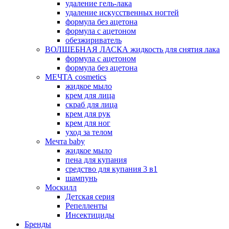
удаление гель-лака
удаление искусственных ногтей
формула без ацетона
формула с ацетоном
обезжириватель
ВОЛШЕБНАЯ ЛАСКА жидкость для снятия лака
формула с ацетоном
формула без ацетона
МЕЧТА cosmetics
жидкое мыло
крем для лица
скраб для лица
крем для рук
крем для ног
уход за телом
Мечта baby
жидкое мыло
пена для купания
средство для купания 3 в1
шампунь
Москилл
Детская серия
Репелленты
Инсектициды
Бренды