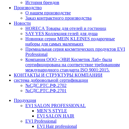
История брендов
Производство
О нашем производстве
Заказ контрактного производства
Новости
HORECA Товары для отелей и гостиниц
SAY YES Коллекция гелей для душа
Новинки серии MEIN KLEINES подарочные
наборы для самых маленьких
Премиальная серия косметических продуктов EVI
Professional
Компания ООО «ЭВИ Косметик Лаб» была
сертифицирована на соответствие требованиям
международного стандарта ISO 9001:2015.
КОНТАКТЫ И СТРУКТУРЫ КОМПАНИИ
система добровольной сертификации
№СДС.РТС.РФ.2702
№СДС.РТС.РФ.2701
Продукция
EVI SALON PROFESSIONAL
MEN’S STYLE
EVI SALON HAIR
EVI Professional
EVI Hair professional