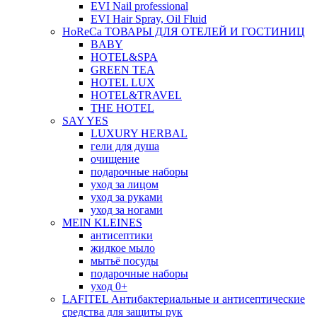
EVI Nail professional
EVI Hair Spray, Oil Fluid
HoReCa ТОВАРЫ ДЛЯ ОТЕЛЕЙ И ГОСТИНИЦ
BABY
HOTEL&SPA
GREEN TEA
HOTEL LUX
HOTEL&TRAVEL
THE HOTEL
SAY YES
LUXURY HERBAL
гели для душа
очищение
подарочные наборы
уход за лицом
уход за руками
уход за ногами
MEIN KLEINES
антисептики
жидкое мыло
мытьё посуды
подарочные наборы
уход 0+
LAFITEL Антибактериальные и антисептические
средства для защиты рук