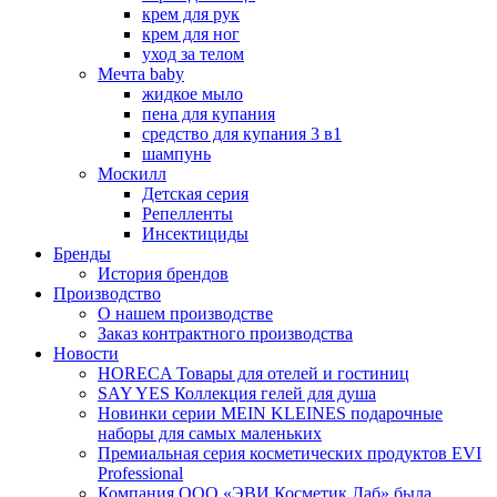
крем для рук
крем для ног
уход за телом
Мечта baby
жидкое мыло
пена для купания
средство для купания 3 в1
шампунь
Москилл
Детская серия
Репелленты
Инсектициды
Бренды
История брендов
Производство
О нашем производстве
Заказ контрактного производства
Новости
HORECA Товары для отелей и гостиниц
SAY YES Коллекция гелей для душа
Новинки серии MEIN KLEINES подарочные
наборы для самых маленьких
Премиальная серия косметических продуктов EVI
Professional
Компания ООО «ЭВИ Косметик Лаб» была