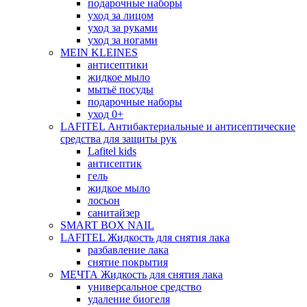
подарочные наборы
уход за лицом
уход за руками
уход за ногами
MEIN KLEINES
антисептики
жидкое мыло
мытьё посуды
подарочные наборы
уход 0+
LAFITEL Антибактериальные и антисептические
средства для защиты рук
Lafitel kids
антисептик
гель
жидкое мыло
лосьон
санитайзер
SMART BOX NAIL
LAFITEL Жидкость для снятия лака
разбавление лака
снятие покрытия
МЕЧТА Жидкость для снятия лака
универсальное средство
удаление биогеля