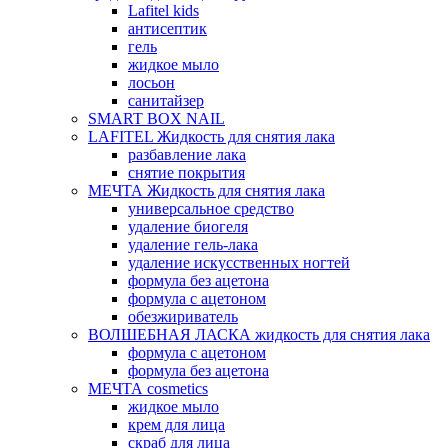
Lafitel kids
антисептик
гель
жидкое мыло
лосьон
санитайзер
SMART BOX NAIL
LAFITEL Жидкость для снятия лака
разбавление лака
снятие покрытия
МЕЧТА Жидкость для снятия лака
универсальное средство
удаление биогеля
удаление гель-лака
удаление искусственных ногтей
формула без ацетона
формула с ацетоном
обезжириватель
ВОЛШЕБНАЯ ЛАСКА жидкость для снятия лака
формула с ацетоном
формула без ацетона
МЕЧТА cosmetics
жидкое мыло
крем для лица
скраб для лица