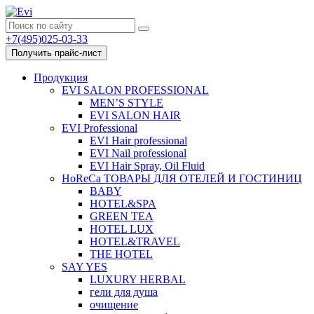
+7(495)025-03-33
Получить прайс-лист
Продукция
EVI SALON PROFESSIONAL
MEN’S STYLE
EVI SALON HAIR
EVI Professional
EVI Hair professional
EVI Nail professional
EVI Hair Spray, Oil Fluid
HoReCa ТОВАРЫ ДЛЯ ОТЕЛЕЙ И ГОСТИНИЦ
BABY
HOTEL&SPA
GREEN TEA
HOTEL LUX
HOTEL&TRAVEL
THE HOTEL
SAY YES
LUXURY HERBAL
гели для душа
очищение