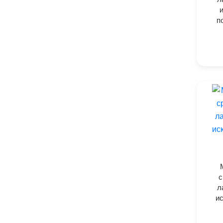
и
п
с
л
ис