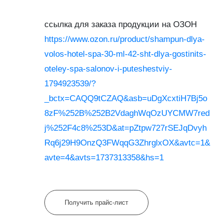
ссылка для заказа продукции на ОЗОН
https://www.ozon.ru/product/shampun-dlya-
volos-hotel-spa-30-ml-42-sht-dlya-gostinits-
oteley-spa-salonov-i-puteshestviy-
1794923539/?
_bctx=CAQQ9tCZAQ&asb=uDgXcxtiH7Bj5o
8zF%252B%252B2VdaghWqOzUYCMW7red
j%252F4c8%253D&at=pZtpw727rSEJqDvyh
Rq6j29H9OnzQ3FWqqG3ZhrglxOX&avtc=1&
avte=4&avts=1737313358&hs=1
Получить прайс-лист