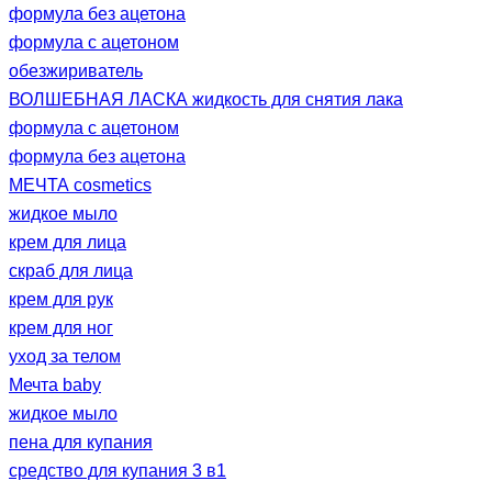
формула без ацетона
формула с ацетоном
обезжириватель
ВОЛШЕБНАЯ ЛАСКА жидкость для снятия лака
формула с ацетоном
формула без ацетона
МЕЧТА cosmetics
жидкое мыло
крем для лица
скраб для лица
крем для рук
крем для ног
уход за телом
Мечта baby
жидкое мыло
пена для купания
средство для купания 3 в1