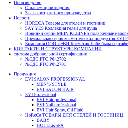
Производство
О нашем производстве
Заказ контрактного производства
Новости
HORECA Товары для отелей и гостиниц
SAY YES Коллекция гелей для душа
Новинки серии MEIN KLEINES подарочные наборы
Премиальная серия косметических продуктов EVI Pr
Компания ООО «ЭВИ Косметик Лаб» была сертифици
КОНТАКТЫ И СТРУКТУРЫ КОМПАНИИ
система добровольной сертификации
№СДС.РТС.РФ.2702
№СДС.РТС.РФ.2701
Продукция
EVI SALON PROFESSIONAL
MEN’S STYLE
EVI SALON HAIR
EVI Professional
EVI Hair professional
EVI Nail professional
EVI Hair Spray, Oil Fluid
HoReCa ТОВАРЫ ДЛЯ ОТЕЛЕЙ И ГОСТИНИЦ
BABY
HOTEL&SPA