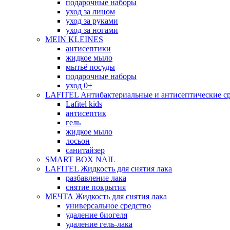
подарочные наборы
уход за лицом
уход за руками
уход за ногами
MEIN KLEINES
антисептики
жидкое мыло
мытьё посуды
подарочные наборы
уход 0+
LAFITEL Антибактериальные и антисептические ср
Lafitel kids
антисептик
гель
жидкое мыло
лосьон
санитайзер
SMART BOX NAIL
LAFITEL Жидкость для снятия лака
разбавление лака
снятие покрытия
МЕЧТА Жидкость для снятия лака
универсальное средство
удаление биогеля
удаление гель-лака