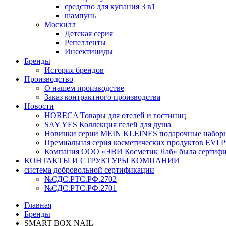
средство для купания 3 в1
шампунь
Москилл
Детская серия
Репелленты
Инсектициды
Бренды
История брендов
Производство
О нашем производстве
Заказ контрактного производства
Новости
HORECA Товары для отелей и гостиниц
SAY YES Коллекция гелей для душа
Новинки серии MEIN KLEINES подарочные наборы
Премиальная серия косметических продуктов EVI Pr
Компания ООО «ЭВИ Косметик Лаб» была сертифици
КОНТАКТЫ И СТРУКТУРЫ КОМПАНИИ
система добровольной сертификации
№СДС.РТС.РФ.2702
№СДС.РТС.РФ.2701
Главная
Бренды
SMART BOX NAIL