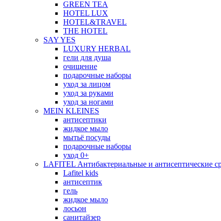
GREEN TEA
HOTEL LUX
HOTEL&TRAVEL
THE HOTEL
SAY YES
LUXURY HERBAL
гели для душа
очищение
подарочные наборы
уход за лицом
уход за руками
уход за ногами
MEIN KLEINES
антисептики
жидкое мыло
мытьё посуды
подарочные наборы
уход 0+
LAFITEL Антибактериальные и антисептические ср
Lafitel kids
антисептик
гель
жидкое мыло
лосьон
санитайзер