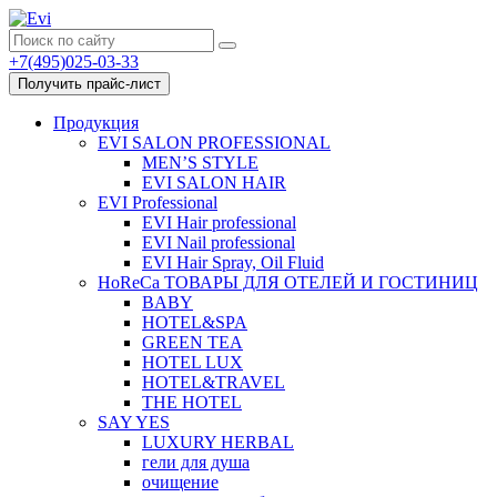
+7(495)025-03-33
Получить прайс-лист
Продукция
EVI SALON PROFESSIONAL
MEN’S STYLE
EVI SALON HAIR
EVI Professional
EVI Hair professional
EVI Nail professional
EVI Hair Spray, Oil Fluid
HoReCa ТОВАРЫ ДЛЯ ОТЕЛЕЙ И ГОСТИНИЦ
BABY
HOTEL&SPA
GREEN TEA
HOTEL LUX
HOTEL&TRAVEL
THE HOTEL
SAY YES
LUXURY HERBAL
гели для душа
очищение