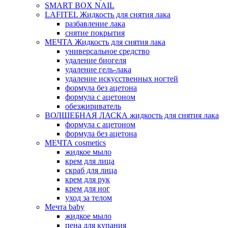
SMART BOX NAIL
LAFITEL Жидкость для снятия лака
разбавление лака
снятие покрытия
МЕЧТА Жидкость для снятия лака
универсальное средство
удаление биогеля
удаление гель-лака
удаление искусственных ногтей
формула без ацетона
формула с ацетоном
обезжириватель
ВОЛШЕБНАЯ ЛАСКА жидкость для снятия лака
формула с ацетоном
формула без ацетона
МЕЧТА cosmetics
жидкое мыло
крем для лица
скраб для лица
крем для рук
крем для ног
уход за телом
Мечта baby
жидкое мыло
пена для купания