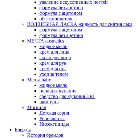
удаление искусственных ногтей
формула без ацетона
формула с ацетоном
обезжириватель
ВОЛШЕБНАЯ ЛАСКА жидкость для снятия лака
формула с ацетоном
формула без ацетона
МЕЧТА cosmetics
жидкое мыло
крем для лица
скраб для лица
крем для рук
крем для ног
уход за телом
Мечта baby
жидкое мыло
пена для купания
средство для купания 3 в1
шампунь
Москилл
Детская серия
Репелленты
Инсектициды
Бренды
История брендов