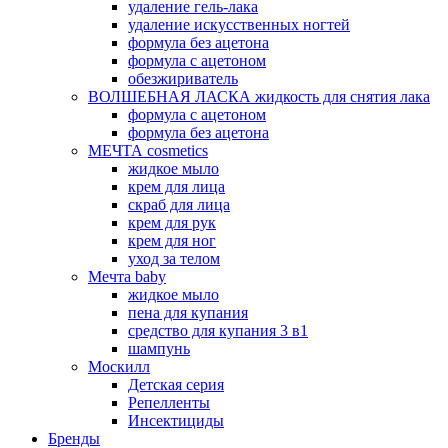
удаление гель-лака
удаление искусственных ногтей
формула без ацетона
формула с ацетоном
обезжириватель
ВОЛШЕБНАЯ ЛАСКА жидкость для снятия лака
формула с ацетоном
формула без ацетона
МЕЧТА cosmetics
жидкое мыло
крем для лица
скраб для лица
крем для рук
крем для ног
уход за телом
Мечта baby
жидкое мыло
пена для купания
средство для купания 3 в1
шампунь
Москилл
Детская серия
Репелленты
Инсектициды
Бренды