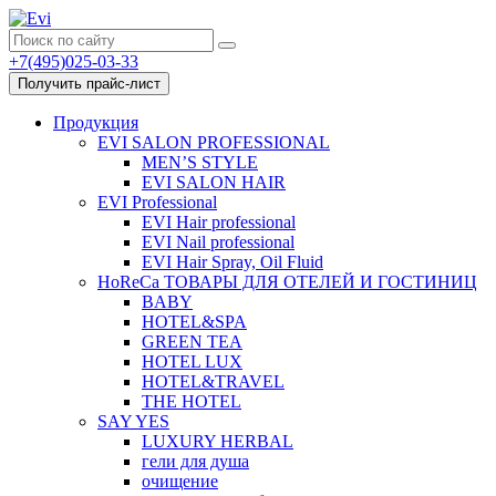
+7(495)025-03-33
Получить прайс-лист
Продукция
EVI SALON PROFESSIONAL
MEN’S STYLE
EVI SALON HAIR
EVI Professional
EVI Hair professional
EVI Nail professional
EVI Hair Spray, Oil Fluid
HoReCa ТОВАРЫ ДЛЯ ОТЕЛЕЙ И ГОСТИНИЦ
BABY
HOTEL&SPA
GREEN TEA
HOTEL LUX
HOTEL&TRAVEL
THE HOTEL
SAY YES
LUXURY HERBAL
гели для душа
очищение