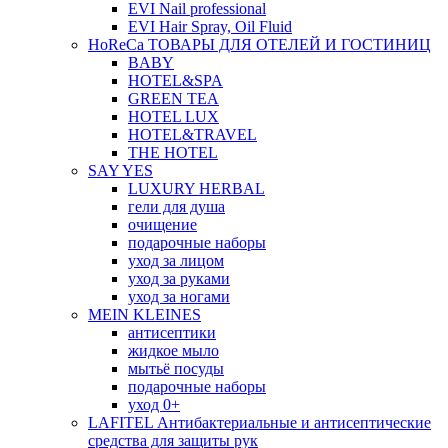
EVI Nail professional
EVI Hair Spray, Oil Fluid
HoReCa ТОВАРЫ ДЛЯ ОТЕЛЕЙ И ГОСТИНИЦ
BABY
HOTEL&SPA
GREEN TEA
HOTEL LUX
HOTEL&TRAVEL
THE HOTEL
SAY YES
LUXURY HERBAL
гели для душа
очищение
подарочные наборы
уход за лицом
уход за руками
уход за ногами
MEIN KLEINES
антисептики
жидкое мыло
мытьё посуды
подарочные наборы
уход 0+
LAFITEL Антибактериальные и антисептические
средства для защиты рук