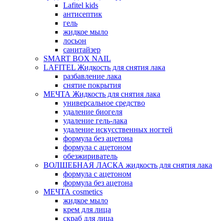
Lafitel kids
антисептик
гель
жидкое мыло
лосьон
санитайзер
SMART BOX NAIL
LAFITEL Жидкость для снятия лака
разбавление лака
снятие покрытия
МЕЧТА Жидкость для снятия лака
универсальное средство
удаление биогеля
удаление гель-лака
удаление искусственных ногтей
формула без ацетона
формула с ацетоном
обезжириватель
ВОЛШЕБНАЯ ЛАСКА жидкость для снятия лака
формула с ацетоном
формула без ацетона
МЕЧТА cosmetics
жидкое мыло
крем для лица
скраб для лица