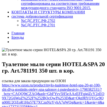
сертифицирована на соответствие требованиям
международного стандарта ISO 9001:2015.
КОНТАКТЫ И СТРУКТУРЫ КОМПАНИИ
система добровольной сертификации
№СДС.РТС.РФ.2702
№СДС.РТС.РФ.2701
Главная
Бренды
Туалетное мыло серии HOTEL&SPA 20
гр. Art.781191 350 шт. в кор.
ссылка для заказа продукции на ОЗОН
https://www.ozon.ru/product/mylo-tualetnoe-hotel-spa-20-gr-100-
sht-dlya-gostinits-oteley-spa-salonov-i-puteshestviy-1798382531/?
_bctx=CAQQ9tCZAQ&asb=GbFYvv5H5eAAzEFFqjgiZcY2zEO
9X72G6WoZ%252F%252BOcQwI%253D&at=QktJRYQYGc9Q
n00lU2QZoR1Hn57E7XCznNzYyhA7gWQg&avtc=1&avte=4&a
vts=1737313358&hs=1