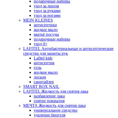
подарочные наборы
уход за лицом
уход за руками
уход за ногами
MEIN KLEINES
антисептики
жидкое мыло
мытьё посуды
подарочные наборы
уход 0+
LAFITEL Антибактериальные и антисептические
средства для защиты рук
Lafitel kids
антисептик
гель
жидкое мыло
лосьон
санитайзер
SMART BOX NAIL
LAFITEL Жидкость для снятия лака
разбавление лака
снятие покрытия
МЕЧТА Жидкость для снятия лака
универсальное средство
удаление биогеля