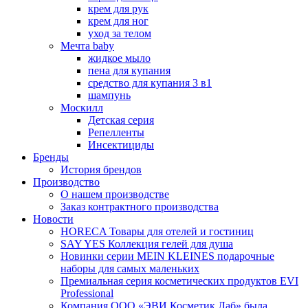
крем для рук
крем для ног
уход за телом
Мечта baby
жидкое мыло
пена для купания
средство для купания 3 в1
шампунь
Москилл
Детская серия
Репелленты
Инсектициды
Бренды
История брендов
Производство
О нашем производстве
Заказ контрактного производства
Новости
HORECA Товары для отелей и гостиниц
SAY YES Коллекция гелей для душа
Новинки серии MEIN KLEINES подарочные
наборы для самых маленьких
Премиальная серия косметических продуктов EVI
Professional
Компания ООО «ЭВИ Косметик Лаб» была