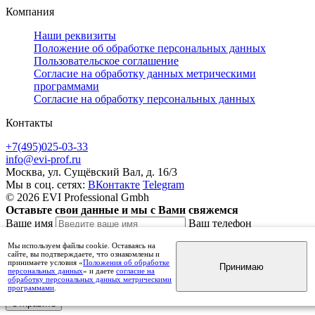
Компания
Наши реквизиты
Положение об обработке персональных данных
Пользовательское соглашение
Согласие на обработку данных метрическими
программами
Согласие на обработку персональных данных
Контакты
+7(495)025-03-33
info@evi-prof.ru
Москва, ул. Сущёвский Вал, д. 16/3
Мы в соц. сетях:
ВКонтакте
Telegram
© 2026 EVI Professional Gmbh
Оставьте свои данные и мы с Вами свяжемся
Ваше имя
Ваш телефон
Комментарий
Мы используем файлы cookie. Оставаясь на
сайте, вы подтверждаете, что ознакомлены и
принимаете условия «
Положения об обработке
Принимаю
персональных данных
» и даете
согласие на
обработку персональных данных метрическими
Нажимая на кнопку «Отправить», вы даете
согласие на обработку персональных данных
программами
.
Отправить