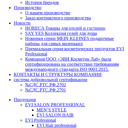
История брендов
Производство
О нашем производстве
Заказ контрактного производства
Новости
HORECA Товары для отелей и гостиниц
SAY YES Коллекция гелей для душа
Новинки серии MEIN KLEINES подарочные
наборы для самых маленьких
Премиальная серия косметических продуктов EVI
Professional
Компания ООО «ЭВИ Косметик Лаб» была
сертифицирована на соответствие требованиям
международного стандарта ISO 9001:2015.
КОНТАКТЫ И СТРУКТУРЫ КОМПАНИИ
система добровольной сертификации
№СДС.РТС.РФ.2702
№СДС.РТС.РФ.2701
Продукция
EVI SALON PROFESSIONAL
MEN’S STYLE
EVI SALON HAIR
EVI Professional
EVI Hair professional