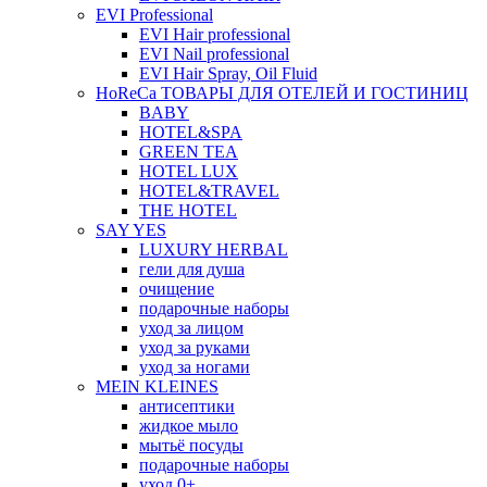
EVI Professional
EVI Hair professional
EVI Nail professional
EVI Hair Spray, Oil Fluid
HoReCa ТОВАРЫ ДЛЯ ОТЕЛЕЙ И ГОСТИНИЦ
BABY
HOTEL&SPA
GREEN TEA
HOTEL LUX
HOTEL&TRAVEL
THE HOTEL
SAY YES
LUXURY HERBAL
гели для душа
очищение
подарочные наборы
уход за лицом
уход за руками
уход за ногами
MEIN KLEINES
антисептики
жидкое мыло
мытьё посуды
подарочные наборы
уход 0+