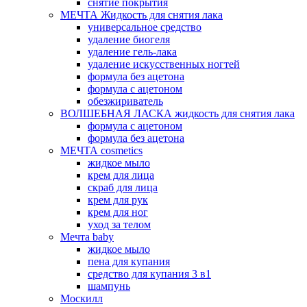
снятие покрытия
МЕЧТА Жидкость для снятия лака
универсальное средство
удаление биогеля
удаление гель-лака
удаление искусственных ногтей
формула без ацетона
формула с ацетоном
обезжириватель
ВОЛШЕБНАЯ ЛАСКА жидкость для снятия лака
формула с ацетоном
формула без ацетона
МЕЧТА cosmetics
жидкое мыло
крем для лица
скраб для лица
крем для рук
крем для ног
уход за телом
Мечта baby
жидкое мыло
пена для купания
средство для купания 3 в1
шампунь
Москилл