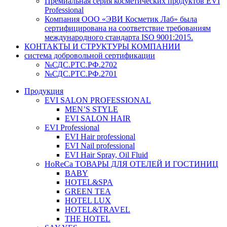
Премиальная серия косметических продуктов EVI
Professional
Компания ООО «ЭВИ Косметик Лаб» была
сертифицирована на соответствие требованиям
международного стандарта ISO 9001:2015.
КОНТАКТЫ И СТРУКТУРЫ КОМПАНИИ
система добровольной сертификации
№СДС.РТС.РФ.2702
№СДС.РТС.РФ.2701
Продукция
EVI SALON PROFESSIONAL
MEN’S STYLE
EVI SALON HAIR
EVI Professional
EVI Hair professional
EVI Nail professional
EVI Hair Spray, Oil Fluid
HoReCa ТОВАРЫ ДЛЯ ОТЕЛЕЙ И ГОСТИНИЦ
BABY
HOTEL&SPA
GREEN TEA
HOTEL LUX
HOTEL&TRAVEL
THE HOTEL