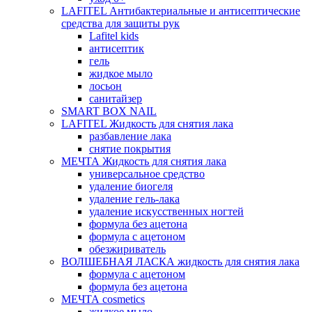
LAFITEL Антибактериальные и антисептические
средства для защиты рук
Lafitel kids
антисептик
гель
жидкое мыло
лосьон
санитайзер
SMART BOX NAIL
LAFITEL Жидкость для снятия лака
разбавление лака
снятие покрытия
МЕЧТА Жидкость для снятия лака
универсальное средство
удаление биогеля
удаление гель-лака
удаление искусственных ногтей
формула без ацетона
формула с ацетоном
обезжириватель
ВОЛШЕБНАЯ ЛАСКА жидкость для снятия лака
формула с ацетоном
формула без ацетона
МЕЧТА cosmetics
жидкое мыло