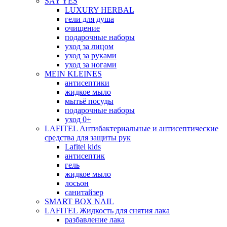
SAY YES
LUXURY HERBAL
гели для душа
очищение
подарочные наборы
уход за лицом
уход за руками
уход за ногами
MEIN KLEINES
антисептики
жидкое мыло
мытьё посуды
подарочные наборы
уход 0+
LAFITEL Антибактериальные и антисептические
средства для защиты рук
Lafitel kids
антисептик
гель
жидкое мыло
лосьон
санитайзер
SMART BOX NAIL
LAFITEL Жидкость для снятия лака
разбавление лака