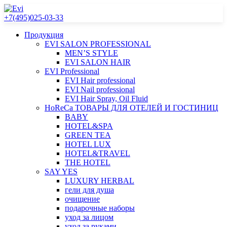
+7(495)025-03-33
Продукция
EVI SALON PROFESSIONAL
MEN’S STYLE
EVI SALON HAIR
EVI Professional
EVI Hair professional
EVI Nail professional
EVI Hair Spray, Oil Fluid
HoReCa ТОВАРЫ ДЛЯ ОТЕЛЕЙ И ГОСТИНИЦ
BABY
HOTEL&SPA
GREEN TEA
HOTEL LUX
HOTEL&TRAVEL
THE HOTEL
SAY YES
LUXURY HERBAL
гели для душа
очищение
подарочные наборы
уход за лицом
уход за руками