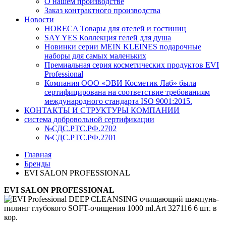
О нашем производстве
Заказ контрактного производства
Новости
HORECA Товары для отелей и гостиниц
SAY YES Коллекция гелей для душа
Новинки серии MEIN KLEINES подарочные
наборы для самых маленьких
Премиальная серия косметических продуктов EVI
Professional
Компания ООО «ЭВИ Косметик Лаб» была
сертифицирована на соответствие требованиям
международного стандарта ISO 9001:2015.
КОНТАКТЫ И СТРУКТУРЫ КОМПАНИИ
система добровольной сертификации
№СДС.РТС.РФ.2702
№СДС.РТС.РФ.2701
Главная
Бренды
EVI SALON PROFESSIONAL
EVI SALON PROFESSIONAL