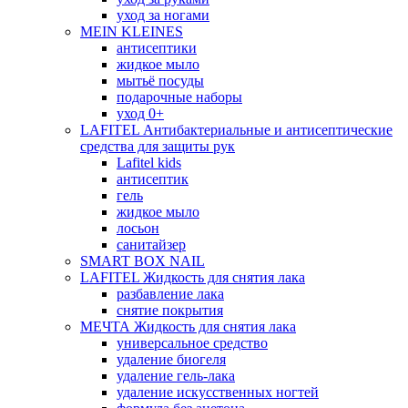
уход за ногами
MEIN KLEINES
антисептики
жидкое мыло
мытьё посуды
подарочные наборы
уход 0+
LAFITEL Антибактериальные и антисептические
средства для защиты рук
Lafitel kids
антисептик
гель
жидкое мыло
лосьон
санитайзер
SMART BOX NAIL
LAFITEL Жидкость для снятия лака
разбавление лака
снятие покрытия
МЕЧТА Жидкость для снятия лака
универсальное средство
удаление биогеля
удаление гель-лака
удаление искусственных ногтей