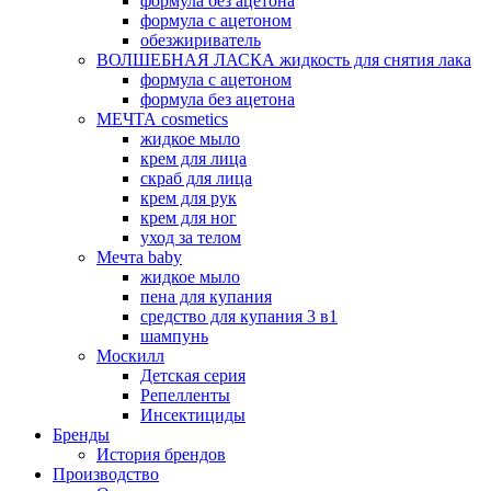
формула без ацетона
формула с ацетоном
обезжириватель
ВОЛШЕБНАЯ ЛАСКА жидкость для снятия лака
формула с ацетоном
формула без ацетона
МЕЧТА cosmetics
жидкое мыло
крем для лица
скраб для лица
крем для рук
крем для ног
уход за телом
Мечта baby
жидкое мыло
пена для купания
средство для купания 3 в1
шампунь
Москилл
Детская серия
Репелленты
Инсектициды
Бренды
История брендов
Производство