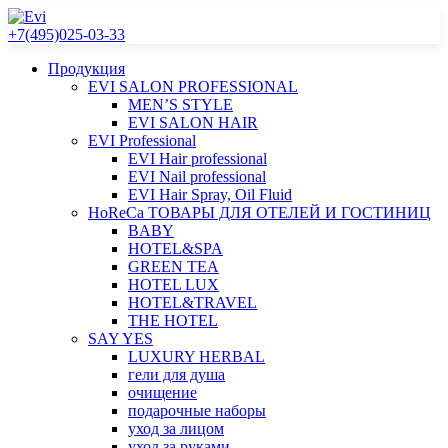
+7(495)025-03-33
Продукция
EVI SALON PROFESSIONAL
MEN’S STYLE
EVI SALON HAIR
EVI Professional
EVI Hair professional
EVI Nail professional
EVI Hair Spray, Oil Fluid
HoReCa ТОВАРЫ ДЛЯ ОТЕЛЕЙ И ГОСТИНИЦ
BABY
HOTEL&SPA
GREEN TEA
HOTEL LUX
HOTEL&TRAVEL
THE HOTEL
SAY YES
LUXURY HERBAL
гели для душа
очищение
подарочные наборы
уход за лицом
уход за руками