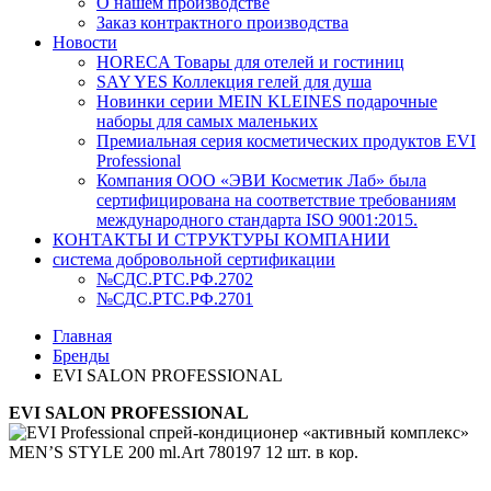
О нашем производстве
Заказ контрактного производства
Новости
HORECA Товары для отелей и гостиниц
SAY YES Коллекция гелей для душа
Новинки серии MEIN KLEINES подарочные
наборы для самых маленьких
Премиальная серия косметических продуктов EVI
Professional
Компания ООО «ЭВИ Косметик Лаб» была
сертифицирована на соответствие требованиям
международного стандарта ISO 9001:2015.
КОНТАКТЫ И СТРУКТУРЫ КОМПАНИИ
система добровольной сертификации
№СДС.РТС.РФ.2702
№СДС.РТС.РФ.2701
Главная
Бренды
EVI SALON PROFESSIONAL
EVI SALON PROFESSIONAL