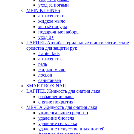
уход за ногами
MEIN KLEINES
антисептики
жидкое мыло
мытьё посуды
подарочные наборы
уход 0+
LAFITEL Антибактериальные и антисептические
средства для защиты рук
Lafitel kids
антисептик
гель
жидкое мыло
лосьон
санитайзер
SMART BOX NAIL
LAFITEL Жидкость для снятия лака
разбавление лака
снятие покрытия
МЕЧТА Жидкость для снятия лака
универсальное средство
удаление биогеля
удаление гель-лака
удаление искусственных ногтей