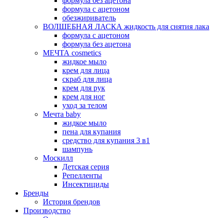
формула без ацетона
формула с ацетоном
обезжириватель
ВОЛШЕБНАЯ ЛАСКА жидкость для снятия лака
формула с ацетоном
формула без ацетона
МЕЧТА cosmetics
жидкое мыло
крем для лица
скраб для лица
крем для рук
крем для ног
уход за телом
Мечта baby
жидкое мыло
пена для купания
средство для купания 3 в1
шампунь
Москилл
Детская серия
Репелленты
Инсектициды
Бренды
История брендов
Производство