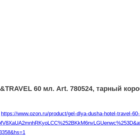
RAVEL 60 мл. Art. 780524, тарный короб 
Н
https://www.ozon.ru/product/gel-dlya-dusha-hotel-travel-6
ofV8XaUA2mnhRKyoLCC%252BKkM6nvLGUenwc%253D&at
3358&hs=1