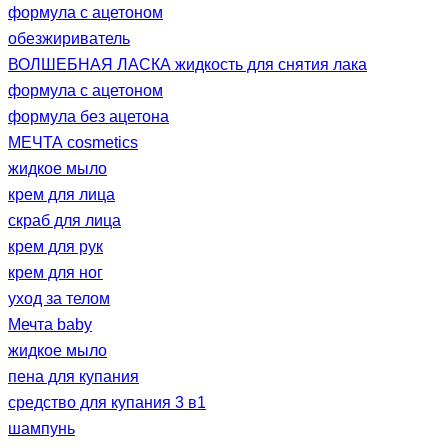
формула с ацетоном
обезжириватель
ВОЛШЕБНАЯ ЛАСКА жидкость для снятия лака
формула с ацетоном
формула без ацетона
МЕЧТА cosmetics
жидкое мыло
крем для лица
скраб для лица
крем для рук
крем для ног
уход за телом
Мечта baby
жидкое мыло
пена для купания
средство для купания 3 в1
шампунь