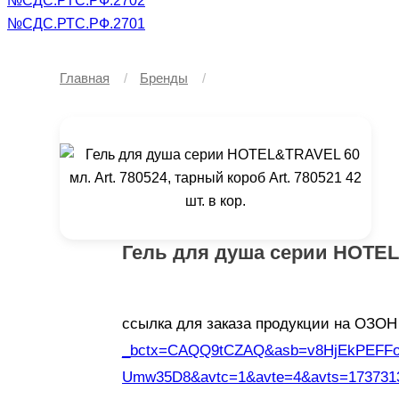
№СДС.РТС.РФ.2702
№СДС.РТС.РФ.2701
Главная
Бренды
Гель для душа серии HOTEL&T
ссылка для заказа продукции на ОЗО
_bctx=CAQQ9tCZAQ&asb=v8HjEkPEFF
Umw35D8&avtc=1&avte=4&avts=173731