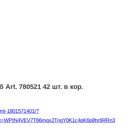
Art. 780521 42 шт. в кор.
0-ml-1801571401/?
=WPtN4VEV7T66mqx2TngY0K1c4pK6p8hr6RRn3