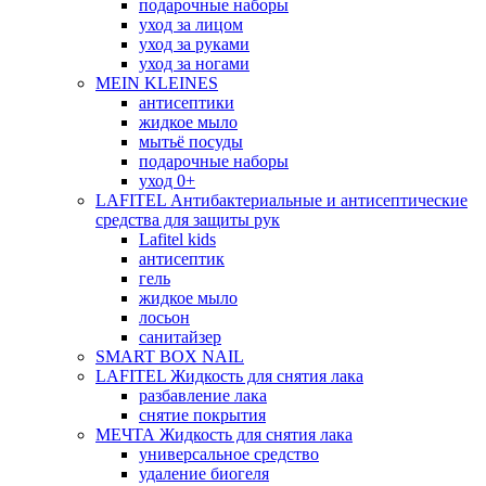
подарочные наборы
уход за лицом
уход за руками
уход за ногами
MEIN KLEINES
антисептики
жидкое мыло
мытьё посуды
подарочные наборы
уход 0+
LAFITEL Антибактериальные и антисептические
средства для защиты рук
Lafitel kids
антисептик
гель
жидкое мыло
лосьон
санитайзер
SMART BOX NAIL
LAFITEL Жидкость для снятия лака
разбавление лака
снятие покрытия
МЕЧТА Жидкость для снятия лака
универсальное средство
удаление биогеля