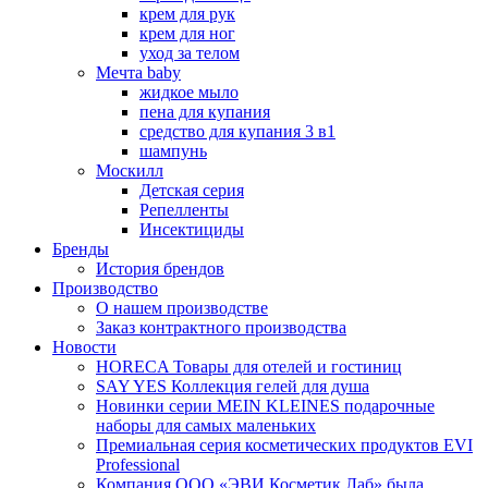
крем для рук
крем для ног
уход за телом
Мечта baby
жидкое мыло
пена для купания
средство для купания 3 в1
шампунь
Москилл
Детская серия
Репелленты
Инсектициды
Бренды
История брендов
Производство
О нашем производстве
Заказ контрактного производства
Новости
HORECA Товары для отелей и гостиниц
SAY YES Коллекция гелей для душа
Новинки серии MEIN KLEINES подарочные
наборы для самых маленьких
Премиальная серия косметических продуктов EVI
Professional
Компания ООО «ЭВИ Косметик Лаб» была