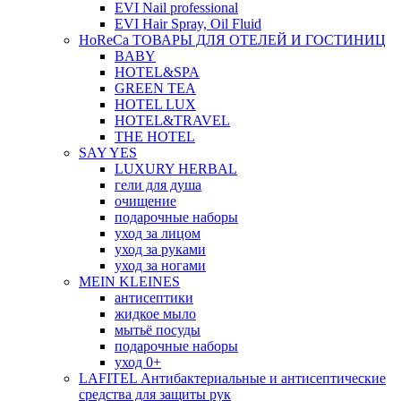
EVI Nail professional
EVI Hair Spray, Oil Fluid
HoReCa ТОВАРЫ ДЛЯ ОТЕЛЕЙ И ГОСТИНИЦ
BABY
HOTEL&SPA
GREEN TEA
HOTEL LUX
HOTEL&TRAVEL
THE HOTEL
SAY YES
LUXURY HERBAL
гели для душа
очищение
подарочные наборы
уход за лицом
уход за руками
уход за ногами
MEIN KLEINES
антисептики
жидкое мыло
мытьё посуды
подарочные наборы
уход 0+
LAFITEL Антибактериальные и антисептические
средства для защиты рук