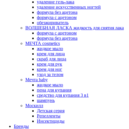
удаление гель-лака
удаление искусственных ногтей
формула без ацетона
формула с ацетоном
обезжириватель
ВОЛШЕБНАЯ ЛАСКА жидкость для снятия лака
формула с ацетоном
формула без ацетона
МЕЧТА cosmetics
жидкое мыло
крем для лица
скраб для лица
крем для рук
крем для ног
уход за телом
Мечта baby
жидкое мыло
пена для купания
средство для купания 3 в1
шампунь
Москилл
Детская серия
Репелленты
Инсектициды
Бренды