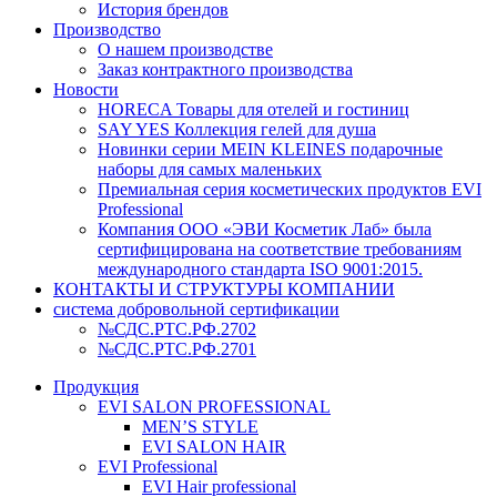
История брендов
Производство
О нашем производстве
Заказ контрактного производства
Новости
HORECA Товары для отелей и гостиниц
SAY YES Коллекция гелей для душа
Новинки серии MEIN KLEINES подарочные
наборы для самых маленьких
Премиальная серия косметических продуктов EVI
Professional
Компания ООО «ЭВИ Косметик Лаб» была
сертифицирована на соответствие требованиям
международного стандарта ISO 9001:2015.
КОНТАКТЫ И СТРУКТУРЫ КОМПАНИИ
система добровольной сертификации
№СДС.РТС.РФ.2702
№СДС.РТС.РФ.2701
Продукция
EVI SALON PROFESSIONAL
MEN’S STYLE
EVI SALON HAIR
EVI Professional
EVI Hair professional