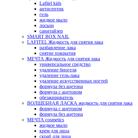
Lafitel kids
антисептик
гель
жидкое мыло
лосьон
санитайзер
SMART BOX NAIL
LAFITEL Жидкость для снятия лака
разбавление лака
снятие покрытия
МЕЧТА Жидкость для снятия лака
универсальное средство
удаление биогеля
удаление гель-лака
удаление искусственных ногтей
формула без ацетона
формула с ацетоном
обезжириватель
ВОЛШЕБНАЯ ЛАСКА жидкость для снятия лака
формула с ацетоном
формула без ацетона
МЕЧТА cosmetics
жидкое мыло
крем для лица
скраб для лица