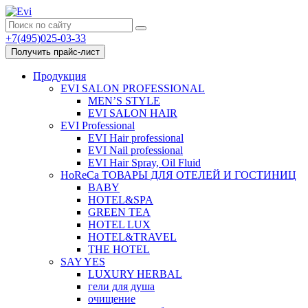
+7(495)025-03-33
Получить прайс-лист
Продукция
EVI SALON PROFESSIONAL
MEN’S STYLE
EVI SALON HAIR
EVI Professional
EVI Hair professional
EVI Nail professional
EVI Hair Spray, Oil Fluid
HoReCa ТОВАРЫ ДЛЯ ОТЕЛЕЙ И ГОСТИНИЦ
BABY
HOTEL&SPA
GREEN TEA
HOTEL LUX
HOTEL&TRAVEL
THE HOTEL
SAY YES
LUXURY HERBAL
гели для душа
очищение