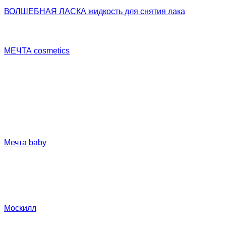
ВОЛШЕБНАЯ ЛАСКА жидкость для снятия лака
формула с ацетоном
формула без ацетона
МЕЧТА cosmetics
жидкое мыло
крем для лица
скраб для лица
крем для рук
крем для ног
уход за телом
Мечта baby
жидкое мыло
пена для купания
средство для купания 3 в1
шампунь
Москилл
Детская серия