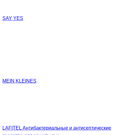
HOTEL&TRAVEL
THE HOTEL
SAY YES
LUXURY HERBAL
гели для душа
очищение
подарочные наборы
уход за лицом
уход за руками
уход за ногами
MEIN KLEINES
антисептики
жидкое мыло
мытьё посуды
подарочные наборы
уход 0+
LAFITEL Антибактериальные и антисептические