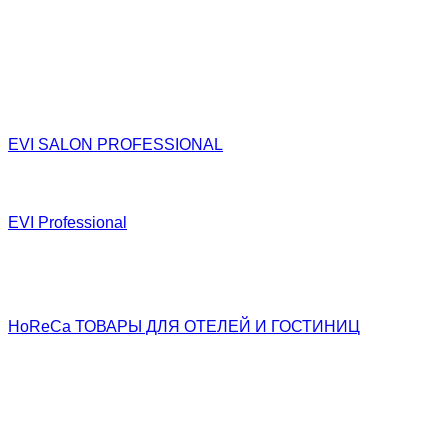
МЕЧТА Жидкость для снятия лака
ВОЛШЕБНАЯ ЛАСКА жидкость для снятия лака
МЕЧТА cosmetics
Мечта baby
Москилл
EVI SALON PROFESSIONAL
MEN’S STYLE
EVI SALON HAIR
EVI Professional
EVI Hair professional
EVI Nail professional
EVI Hair Spray, Oil Fluid
HoReCa ТОВАРЫ ДЛЯ ОТЕЛЕЙ И ГОСТИНИЦ
BABY
HOTEL&SPA
GREEN TEA
HOTEL LUX