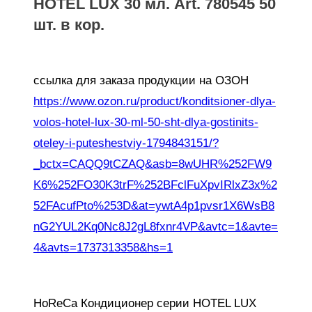
HOTEL LUX 30 мл. Art. 780545 50
шт. в кор.
ссылка для заказа продукции на ОЗОН
https://www.ozon.ru/product/konditsioner-dlya-
volos-hotel-lux-30-ml-50-sht-dlya-gostinits-
oteley-i-puteshestviy-1794843151/?
_bctx=CAQQ9tCZAQ&asb=8wUHR%252FW9
K6%252FO30K3trF%252BFclFuXpvIRlxZ3x%2
52FAcufPto%253D&at=ywtA4p1pvsr1X6WsB8
nG2YUL2Kq0Nc8J2gL8fxnr4VP&avtc=1&avte=
4&avts=1737313358&hs=1
HoReCa Кондиционер серии HOTEL LUX