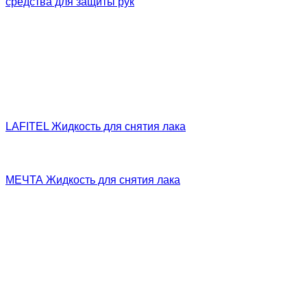
средства для защиты рук
Lafitel kids
антисептик
гель
жидкое мыло
лосьон
санитайзер
LAFITEL Жидкость для снятия лака
разбавление лака
снятие покрытия
МЕЧТА Жидкость для снятия лака
универсальное средство
удаление биогеля
удаление гель-лака
удаление искусственных ногтей
формула без ацетона
формула с ацетоном
обезжириватель