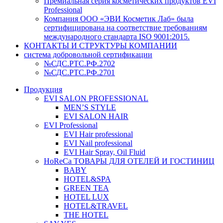
Премиальная серия косметических продуктов EVI
Professional
Компания ООО «ЭВИ Косметик Лаб» была
сертифицирована на соответствие требованиям
международного стандарта ISO 9001:2015.
КОНТАКТЫ И СТРУКТУРЫ КОМПАНИИ
система добровольной сертификации
№СДС.РТС.РФ.2702
№СДС.РТС.РФ.2701
Продукция
EVI SALON PROFESSIONAL
MEN’S STYLE
EVI SALON HAIR
EVI Professional
EVI Hair professional
EVI Nail professional
EVI Hair Spray, Oil Fluid
HoReCa ТОВАРЫ ДЛЯ ОТЕЛЕЙ И ГОСТИНИЦ
BABY
HOTEL&SPA
GREEN TEA
HOTEL LUX
HOTEL&TRAVEL
THE HOTEL