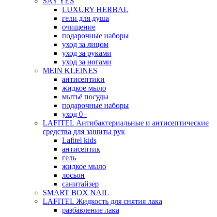
SAY YES
LUXURY HERBAL
гели для душа
очищение
подарочные наборы
уход за лицом
уход за руками
уход за ногами
MEIN KLEINES
антисептики
жидкое мыло
мытьё посуды
подарочные наборы
уход 0+
LAFITEL Антибактериальные и антисептические
средства для защиты рук
Lafitel kids
антисептик
гель
жидкое мыло
лосьон
санитайзер
SMART BOX NAIL
LAFITEL Жидкость для снятия лака
разбавление лака