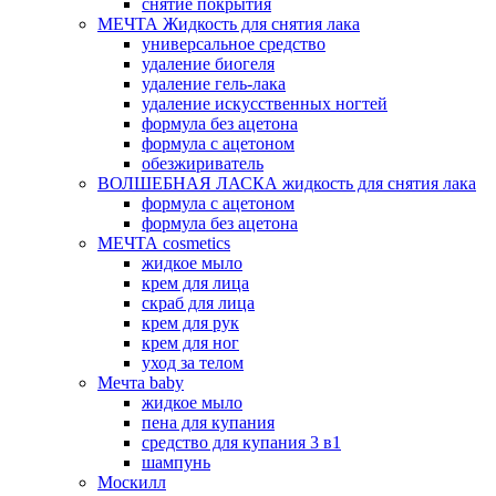
снятие покрытия
МЕЧТА Жидкость для снятия лака
универсальное средство
удаление биогеля
удаление гель-лака
удаление искусственных ногтей
формула без ацетона
формула с ацетоном
обезжириватель
ВОЛШЕБНАЯ ЛАСКА жидкость для снятия лака
формула с ацетоном
формула без ацетона
МЕЧТА cosmetics
жидкое мыло
крем для лица
скраб для лица
крем для рук
крем для ног
уход за телом
Мечта baby
жидкое мыло
пена для купания
средство для купания 3 в1
шампунь
Москилл