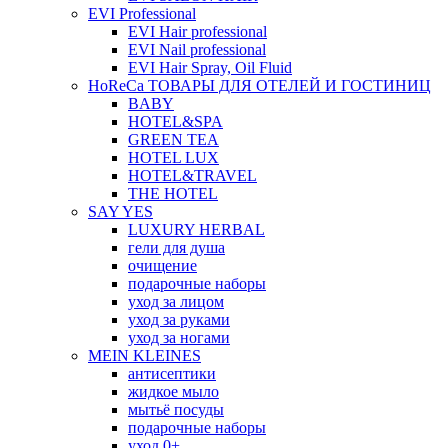
EVI Professional
EVI Hair professional
EVI Nail professional
EVI Hair Spray, Oil Fluid
HoReCa ТОВАРЫ ДЛЯ ОТЕЛЕЙ И ГОСТИНИЦ
BABY
HOTEL&SPA
GREEN TEA
HOTEL LUX
HOTEL&TRAVEL
THE HOTEL
SAY YES
LUXURY HERBAL
гели для душа
очищение
подарочные наборы
уход за лицом
уход за руками
уход за ногами
MEIN KLEINES
антисептики
жидкое мыло
мытьё посуды
подарочные наборы
уход 0+