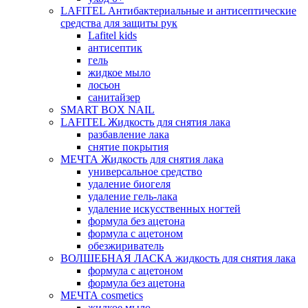
LAFITEL Антибактериальные и антисептические
средства для защиты рук
Lafitel kids
антисептик
гель
жидкое мыло
лосьон
санитайзер
SMART BOX NAIL
LAFITEL Жидкость для снятия лака
разбавление лака
снятие покрытия
МЕЧТА Жидкость для снятия лака
универсальное средство
удаление биогеля
удаление гель-лака
удаление искусственных ногтей
формула без ацетона
формула с ацетоном
обезжириватель
ВОЛШЕБНАЯ ЛАСКА жидкость для снятия лака
формула с ацетоном
формула без ацетона
МЕЧТА cosmetics
жидкое мыло