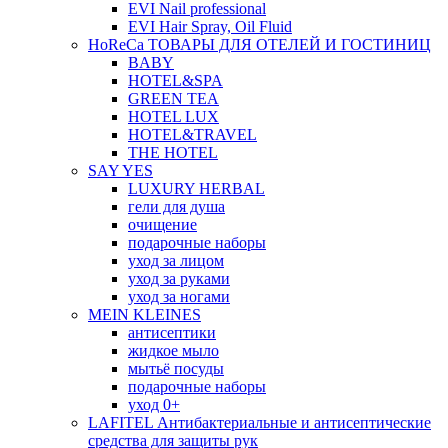
EVI Nail professional
EVI Hair Spray, Oil Fluid
HoReCa ТОВАРЫ ДЛЯ ОТЕЛЕЙ И ГОСТИНИЦ
BABY
HOTEL&SPA
GREEN TEA
HOTEL LUX
HOTEL&TRAVEL
THE HOTEL
SAY YES
LUXURY HERBAL
гели для душа
очищение
подарочные наборы
уход за лицом
уход за руками
уход за ногами
MEIN KLEINES
антисептики
жидкое мыло
мытьё посуды
подарочные наборы
уход 0+
LAFITEL Антибактериальные и антисептические
средства для защиты рук