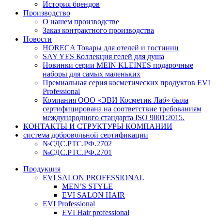
История брендов
Производство
О нашем производстве
Заказ контрактного производства
Новости
HORECA Товары для отелей и гостиниц
SAY YES Коллекция гелей для душа
Новинки серии MEIN KLEINES подарочные
наборы для самых маленьких
Премиальная серия косметических продуктов EVI
Professional
Компания ООО «ЭВИ Косметик Лаб» была
сертифицирована на соответствие требованиям
международного стандарта ISO 9001:2015.
КОНТАКТЫ И СТРУКТУРЫ КОМПАНИИ
система добровольной сертификации
№СДС.РТС.РФ.2702
№СДС.РТС.РФ.2701
Продукция
EVI SALON PROFESSIONAL
MEN’S STYLE
EVI SALON HAIR
EVI Professional
EVI Hair professional