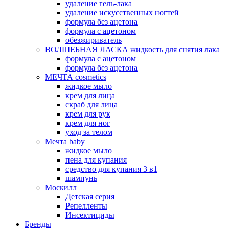
удаление гель-лака
удаление искусственных ногтей
формула без ацетона
формула с ацетоном
обезжириватель
ВОЛШЕБНАЯ ЛАСКА жидкость для снятия лака
формула с ацетоном
формула без ацетона
МЕЧТА cosmetics
жидкое мыло
крем для лица
скраб для лица
крем для рук
крем для ног
уход за телом
Мечта baby
жидкое мыло
пена для купания
средство для купания 3 в1
шампунь
Москилл
Детская серия
Репелленты
Инсектициды
Бренды