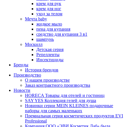
крем для рук
крем для ног
уход за телом
Мечта baby
жидкое мыло
пена для купания
средство для купания 3 в1
шампунь
Москилл
Детская серия
Репелленты
Инсектициды
Бренды
История брендов
Производство
О нашем производстве
Заказ контрактного производства
Новости
HORECA Товары для отелей и гостиниц
SAY YES Коллекция гелей для душа
Новинки серии MEIN KLEINES подарочные
наборы для самых маленьких
Премиальная серия косметических продуктов EVI
Professional
Компания ООО «ЭВИ Косметик Лаб» была