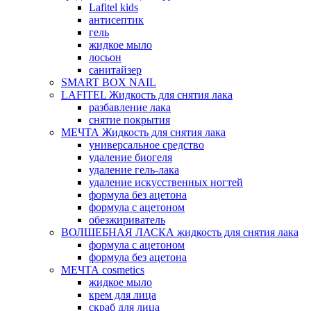
Lafitel kids
антисептик
гель
жидкое мыло
лосьон
санитайзер
SMART BOX NAIL
LAFITEL Жидкость для снятия лака
разбавление лака
снятие покрытия
МЕЧТА Жидкость для снятия лака
универсальное средство
удаление биогеля
удаление гель-лака
удаление искусственных ногтей
формула без ацетона
формула с ацетоном
обезжириватель
ВОЛШЕБНАЯ ЛАСКА жидкость для снятия лака
формула с ацетоном
формула без ацетона
МЕЧТА cosmetics
жидкое мыло
крем для лица
скраб для лица