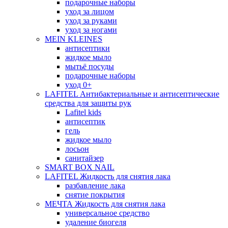
подарочные наборы
уход за лицом
уход за руками
уход за ногами
MEIN KLEINES
антисептики
жидкое мыло
мытьё посуды
подарочные наборы
уход 0+
LAFITEL Антибактериальные и антисептические
средства для защиты рук
Lafitel kids
антисептик
гель
жидкое мыло
лосьон
санитайзер
SMART BOX NAIL
LAFITEL Жидкость для снятия лака
разбавление лака
снятие покрытия
МЕЧТА Жидкость для снятия лака
универсальное средство
удаление биогеля