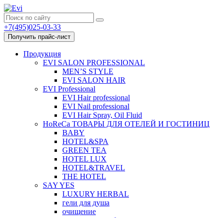
+7(495)025-03-33
Получить прайс-лист
Продукция
EVI SALON PROFESSIONAL
MEN’S STYLE
EVI SALON HAIR
EVI Professional
EVI Hair professional
EVI Nail professional
EVI Hair Spray, Oil Fluid
HoReCa ТОВАРЫ ДЛЯ ОТЕЛЕЙ И ГОСТИНИЦ
BABY
HOTEL&SPA
GREEN TEA
HOTEL LUX
HOTEL&TRAVEL
THE HOTEL
SAY YES
LUXURY HERBAL
гели для душа
очищение