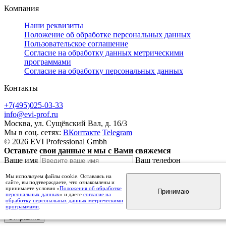
Компания
Наши реквизиты
Положение об обработке персональных данных
Пользовательское соглашение
Согласие на обработку данных метрическими
программами
Согласие на обработку персональных данных
Контакты
+7(495)025-03-33
info@evi-prof.ru
Москва, ул. Сущёвский Вал, д. 16/3
Мы в соц. сетях:
ВКонтакте
Telegram
© 2026 EVI Professional Gmbh
Оставьте свои данные и мы с Вами свяжемся
Ваше имя
Ваш телефон
Комментарий
Мы используем файлы cookie. Оставаясь на
сайте, вы подтверждаете, что ознакомлены и
принимаете условия «
Положения об обработке
Принимаю
персональных данных
» и даете
согласие на
обработку персональных данных метрическими
Нажимая на кнопку «Отправить», вы даете
согласие на обработку персональных данных
программами
.
Отправить