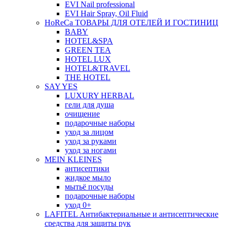
EVI Nail professional
EVI Hair Spray, Oil Fluid
HoReCa ТОВАРЫ ДЛЯ ОТЕЛЕЙ И ГОСТИНИЦ
BABY
HOTEL&SPA
GREEN TEA
HOTEL LUX
HOTEL&TRAVEL
THE HOTEL
SAY YES
LUXURY HERBAL
гели для душа
очищение
подарочные наборы
уход за лицом
уход за руками
уход за ногами
MEIN KLEINES
антисептики
жидкое мыло
мытьё посуды
подарочные наборы
уход 0+
LAFITEL Антибактериальные и антисептические
средства для защиты рук