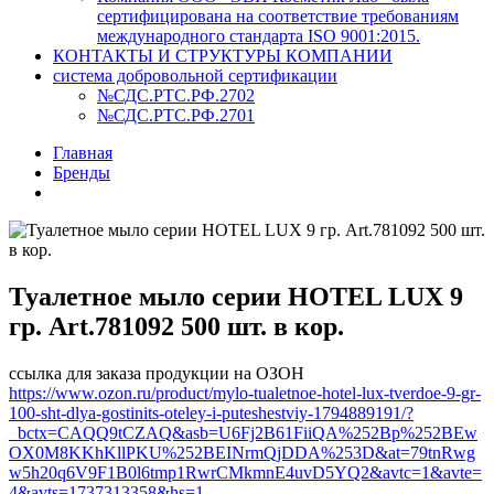
сертифицирована на соответствие требованиям
международного стандарта ISO 9001:2015.
КОНТАКТЫ И СТРУКТУРЫ КОМПАНИИ
система добровольной сертификации
№СДС.РТС.РФ.2702
№СДС.РТС.РФ.2701
Главная
Бренды
Туалетное мыло серии HOTEL LUX 9
гр. Art.781092 500 шт. в кор.
ссылка для заказа продукции на ОЗОН
https://www.ozon.ru/product/mylo-tualetnoe-hotel-lux-tverdoe-9-gr-
100-sht-dlya-gostinits-oteley-i-puteshestviy-1794889191/?
_bctx=CAQQ9tCZAQ&asb=U6Fj2B61FiiQA%252Bp%252BEw
OX0M8KKhKllPKU%252BEINrmQjDDA%253D&at=79tnRwg
w5h20q6V9F1B0l6tmp1RwrCMkmnE4uvD5YQ2&avtc=1&avte=
4&avts=1737313358&hs=1