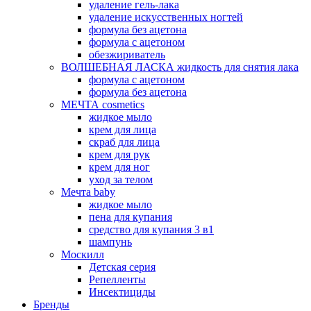
удаление гель-лака
удаление искусственных ногтей
формула без ацетона
формула с ацетоном
обезжириватель
ВОЛШЕБНАЯ ЛАСКА жидкость для снятия лака
формула с ацетоном
формула без ацетона
МЕЧТА cosmetics
жидкое мыло
крем для лица
скраб для лица
крем для рук
крем для ног
уход за телом
Мечта baby
жидкое мыло
пена для купания
средство для купания 3 в1
шампунь
Москилл
Детская серия
Репелленты
Инсектициды
Бренды