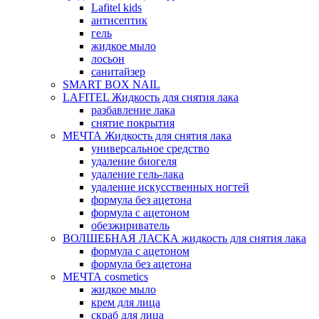
Lafitel kids
антисептик
гель
жидкое мыло
лосьон
санитайзер
SMART BOX NAIL
LAFITEL Жидкость для снятия лака
разбавление лака
снятие покрытия
МЕЧТА Жидкость для снятия лака
универсальное средство
удаление биогеля
удаление гель-лака
удаление искусственных ногтей
формула без ацетона
формула с ацетоном
обезжириватель
ВОЛШЕБНАЯ ЛАСКА жидкость для снятия лака
формула с ацетоном
формула без ацетона
МЕЧТА cosmetics
жидкое мыло
крем для лица
скраб для лица