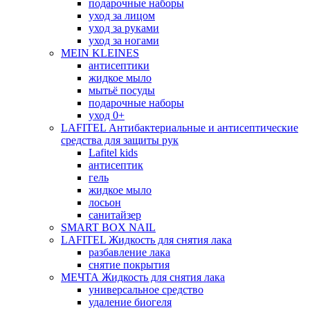
подарочные наборы
уход за лицом
уход за руками
уход за ногами
MEIN KLEINES
антисептики
жидкое мыло
мытьё посуды
подарочные наборы
уход 0+
LAFITEL Антибактериальные и антисептические
средства для защиты рук
Lafitel kids
антисептик
гель
жидкое мыло
лосьон
санитайзер
SMART BOX NAIL
LAFITEL Жидкость для снятия лака
разбавление лака
снятие покрытия
МЕЧТА Жидкость для снятия лака
универсальное средство
удаление биогеля