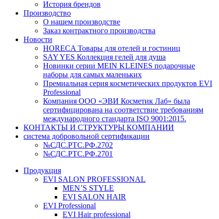
История брендов
Производство
О нашем производстве
Заказ контрактного производства
Новости
HORECA Товары для отелей и гостиниц
SAY YES Коллекция гелей для душа
Новинки серии MEIN KLEINES подарочные
наборы для самых маленьких
Премиальная серия косметических продуктов EVI
Professional
Компания ООО «ЭВИ Косметик Лаб» была
сертифицирована на соответствие требованиям
международного стандарта ISO 9001:2015.
КОНТАКТЫ И СТРУКТУРЫ КОМПАНИИ
система добровольной сертификации
№СДС.РТС.РФ.2702
№СДС.РТС.РФ.2701
Продукция
EVI SALON PROFESSIONAL
MEN’S STYLE
EVI SALON HAIR
EVI Professional
EVI Hair professional