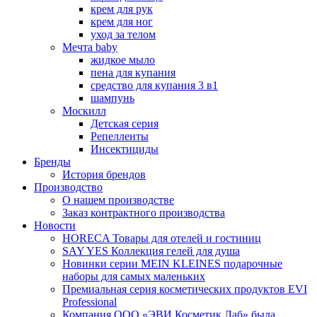
крем для рук
крем для ног
уход за телом
Мечта baby
жидкое мыло
пена для купания
средство для купания 3 в1
шампунь
Москилл
Детская серия
Репелленты
Инсектициды
Бренды
История брендов
Производство
О нашем производстве
Заказ контрактного производства
Новости
HORECA Товары для отелей и гостиниц
SAY YES Коллекция гелей для душа
Новинки серии MEIN KLEINES подарочные
наборы для самых маленьких
Премиальная серия косметических продуктов EVI
Professional
Компания ООО «ЭВИ Косметик Лаб» была