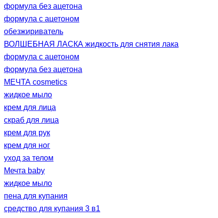
формула без ацетона
формула с ацетоном
обезжириватель
ВОЛШЕБНАЯ ЛАСКА жидкость для снятия лака
формула с ацетоном
формула без ацетона
МЕЧТА cosmetics
жидкое мыло
крем для лица
скраб для лица
крем для рук
крем для ног
уход за телом
Мечта baby
жидкое мыло
пена для купания
средство для купания 3 в1