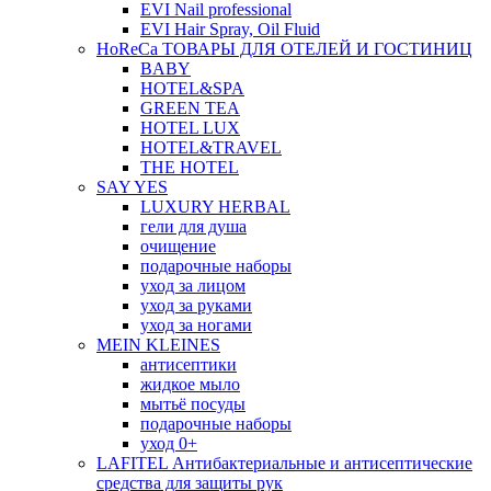
EVI Nail professional
EVI Hair Spray, Oil Fluid
HoReCa ТОВАРЫ ДЛЯ ОТЕЛЕЙ И ГОСТИНИЦ
BABY
HOTEL&SPA
GREEN TEA
HOTEL LUX
HOTEL&TRAVEL
THE HOTEL
SAY YES
LUXURY HERBAL
гели для душа
очищение
подарочные наборы
уход за лицом
уход за руками
уход за ногами
MEIN KLEINES
антисептики
жидкое мыло
мытьё посуды
подарочные наборы
уход 0+
LAFITEL Антибактериальные и антисептические
средства для защиты рук