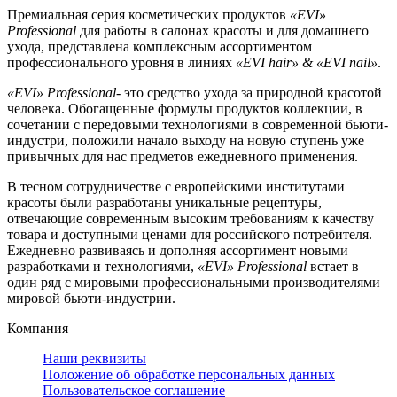
Премиальная серия косметических продуктов
«EVI»
Professional
для работы в салонах красоты и для домашнего
ухода, представлена комплексным ассортиментом
профессионального уровня в линиях
«EVI hair» & «EVI nail»
.
«EVI» Professional
- это средство ухода за природной красотой
человека. Обогащенные формулы продуктов коллекции, в
сочетании с передовыми технологиями в современной бьюти-
индустри, положили начало выходу на новую ступень уже
привычных для нас предметов ежедневного применения.
В тесном сотрудничестве с европейскими институтами
красоты были разработаны уникальные рецептуры,
отвечающие современным высоким требованиям к качеству
товара и доступными ценами для российского потребителя.
Ежедневно развиваясь и дополняя ассортимент новыми
разработками и технологиями,
«EVI» Professional
встает в
один ряд с мировыми профессиональными производителями
мировой бьюти-индустрии.
Компания
Наши реквизиты
Положение об обработке персональных данных
Пользовательское соглашение