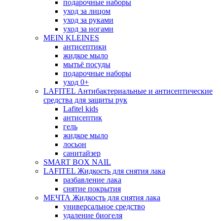
подарочные наборы
уход за лицом
уход за руками
уход за ногами
MEIN KLEINES
антисептики
жидкое мыло
мытьё посуды
подарочные наборы
уход 0+
LAFITEL Антибактериальные и антисептические
средства для защиты рук
Lafitel kids
антисептик
гель
жидкое мыло
лосьон
санитайзер
SMART BOX NAIL
LAFITEL Жидкость для снятия лака
разбавление лака
снятие покрытия
МЕЧТА Жидкость для снятия лака
универсальное средство
удаление биогеля