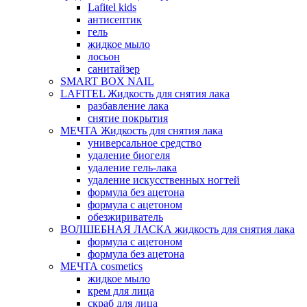
Lafitel kids
антисептик
гель
жидкое мыло
лосьон
санитайзер
SMART BOX NAIL
LAFITEL Жидкость для снятия лака
разбавление лака
снятие покрытия
МЕЧТА Жидкость для снятия лака
универсальное средство
удаление биогеля
удаление гель-лака
удаление искусственных ногтей
формула без ацетона
формула с ацетоном
обезжириватель
ВОЛШЕБНАЯ ЛАСКА жидкость для снятия лака
формула с ацетоном
формула без ацетона
МЕЧТА cosmetics
жидкое мыло
крем для лица
скраб для лица