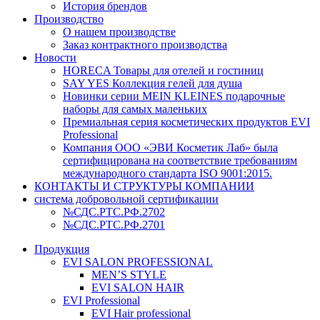
История брендов
Производство
О нашем производстве
Заказ контрактного производства
Новости
HORECA Товары для отелей и гостиниц
SAY YES Коллекция гелей для душа
Новинки серии MEIN KLEINES подарочные
наборы для самых маленьких
Премиальная серия косметических продуктов EVI
Professional
Компания ООО «ЭВИ Косметик Лаб» была
сертифицирована на соответствие требованиям
международного стандарта ISO 9001:2015.
КОНТАКТЫ И СТРУКТУРЫ КОМПАНИИ
система добровольной сертификации
№СДС.РТС.РФ.2702
№СДС.РТС.РФ.2701
Продукция
EVI SALON PROFESSIONAL
MEN’S STYLE
EVI SALON HAIR
EVI Professional
EVI Hair professional