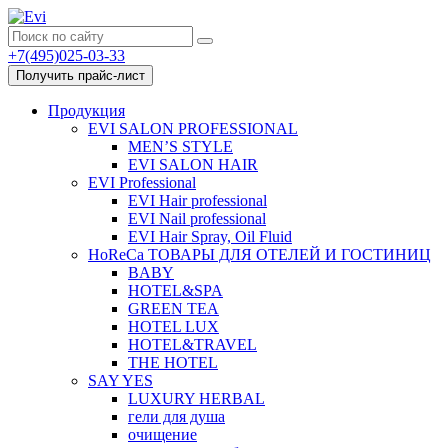
+7(495)025-03-33
Получить прайс-лист
Продукция
EVI SALON PROFESSIONAL
MEN’S STYLE
EVI SALON HAIR
EVI Professional
EVI Hair professional
EVI Nail professional
EVI Hair Spray, Oil Fluid
HoReCa ТОВАРЫ ДЛЯ ОТЕЛЕЙ И ГОСТИНИЦ
BABY
HOTEL&SPA
GREEN TEA
HOTEL LUX
HOTEL&TRAVEL
THE HOTEL
SAY YES
LUXURY HERBAL
гели для душа
очищение