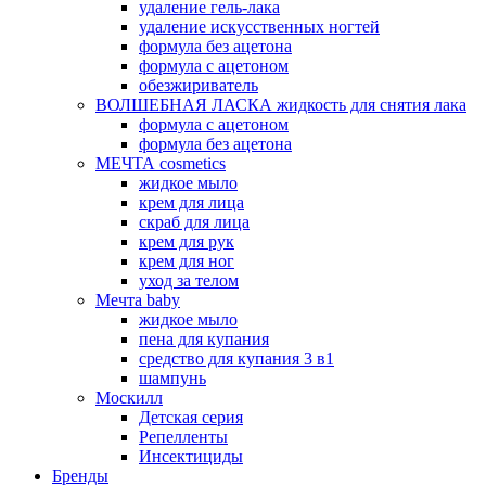
удаление гель-лака
удаление искусственных ногтей
формула без ацетона
формула с ацетоном
обезжириватель
ВОЛШЕБНАЯ ЛАСКА жидкость для снятия лака
формула с ацетоном
формула без ацетона
МЕЧТА cosmetics
жидкое мыло
крем для лица
скраб для лица
крем для рук
крем для ног
уход за телом
Мечта baby
жидкое мыло
пена для купания
средство для купания 3 в1
шампунь
Москилл
Детская серия
Репелленты
Инсектициды
Бренды