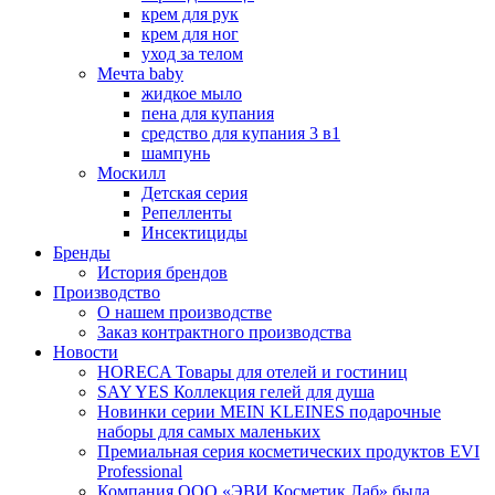
крем для рук
крем для ног
уход за телом
Мечта baby
жидкое мыло
пена для купания
средство для купания 3 в1
шампунь
Москилл
Детская серия
Репелленты
Инсектициды
Бренды
История брендов
Производство
О нашем производстве
Заказ контрактного производства
Новости
HORECA Товары для отелей и гостиниц
SAY YES Коллекция гелей для душа
Новинки серии MEIN KLEINES подарочные
наборы для самых маленьких
Премиальная серия косметических продуктов EVI
Professional
Компания ООО «ЭВИ Косметик Лаб» была