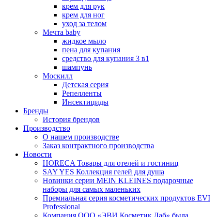
крем для рук
крем для ног
уход за телом
Мечта baby
жидкое мыло
пена для купания
средство для купания 3 в1
шампунь
Москилл
Детская серия
Репелленты
Инсектициды
Бренды
История брендов
Производство
О нашем производстве
Заказ контрактного производства
Новости
HORECA Товары для отелей и гостиниц
SAY YES Коллекция гелей для душа
Новинки серии MEIN KLEINES подарочные
наборы для самых маленьких
Премиальная серия косметических продуктов EVI
Professional
Компания ООО «ЭВИ Косметик Лаб» была