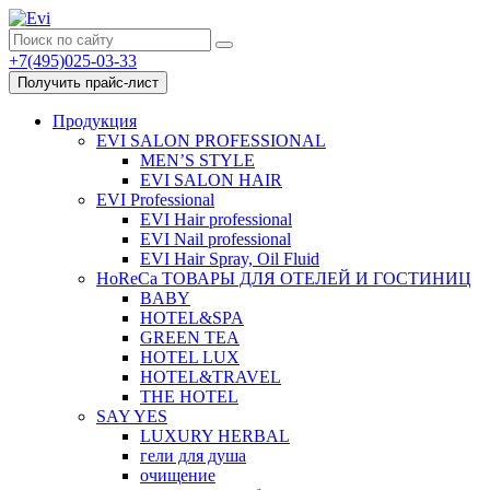
+7(495)025-03-33
Получить прайс-лист
Продукция
EVI SALON PROFESSIONAL
MEN’S STYLE
EVI SALON HAIR
EVI Professional
EVI Hair professional
EVI Nail professional
EVI Hair Spray, Oil Fluid
HoReCa ТОВАРЫ ДЛЯ ОТЕЛЕЙ И ГОСТИНИЦ
BABY
HOTEL&SPA
GREEN TEA
HOTEL LUX
HOTEL&TRAVEL
THE HOTEL
SAY YES
LUXURY HERBAL
гели для душа
очищение