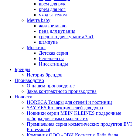
крем для рук
крем для ног
уход за телом
Мечта baby
жидкое мыло
пена для купания
средство для купания 3 в1
шампунь
Москилл
Детская серия
Репелленты
Инсектициды
Бренды
История брендов
Производство
О нашем производстве
Заказ контрактного производства
Новости
HORECA Товары для отелей и гостиниц
SAY YES Коллекция гелей для душа
Новинки серии MEIN KLEINES подарочные
наборы для самых маленьких
Премиальная серия косметических продуктов EVI
Professional
Компания ООО «ЭВИ Косметик Лаб» была