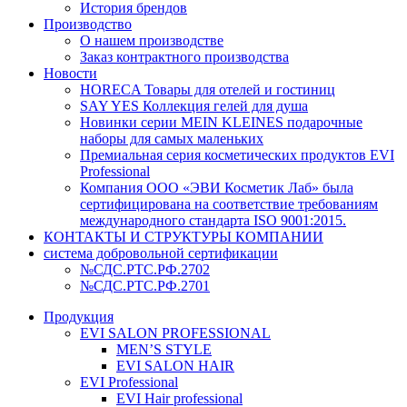
История брендов
Производство
О нашем производстве
Заказ контрактного производства
Новости
HORECA Товары для отелей и гостиниц
SAY YES Коллекция гелей для душа
Новинки серии MEIN KLEINES подарочные
наборы для самых маленьких
Премиальная серия косметических продуктов EVI
Professional
Компания ООО «ЭВИ Косметик Лаб» была
сертифицирована на соответствие требованиям
международного стандарта ISO 9001:2015.
КОНТАКТЫ И СТРУКТУРЫ КОМПАНИИ
система добровольной сертификации
№СДС.РТС.РФ.2702
№СДС.РТС.РФ.2701
Продукция
EVI SALON PROFESSIONAL
MEN’S STYLE
EVI SALON HAIR
EVI Professional
EVI Hair professional