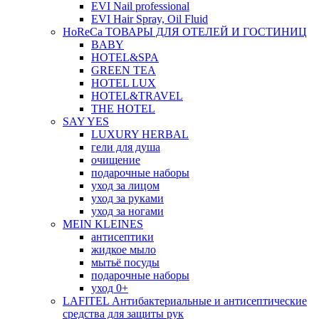
EVI Nail professional
EVI Hair Spray, Oil Fluid
HoReCa ТОВАРЫ ДЛЯ ОТЕЛЕЙ И ГОСТИНИЦ
BABY
HOTEL&SPA
GREEN TEA
HOTEL LUX
HOTEL&TRAVEL
THE HOTEL
SAY YES
LUXURY HERBAL
гели для душа
очищение
подарочные наборы
уход за лицом
уход за руками
уход за ногами
MEIN KLEINES
антисептики
жидкое мыло
мытьё посуды
подарочные наборы
уход 0+
LAFITEL Антибактериальные и антисептические
средства для защиты рук