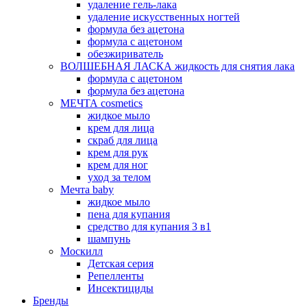
удаление гель-лака
удаление искусственных ногтей
формула без ацетона
формула с ацетоном
обезжириватель
ВОЛШЕБНАЯ ЛАСКА жидкость для снятия лака
формула с ацетоном
формула без ацетона
МЕЧТА cosmetics
жидкое мыло
крем для лица
скраб для лица
крем для рук
крем для ног
уход за телом
Мечта baby
жидкое мыло
пена для купания
средство для купания 3 в1
шампунь
Москилл
Детская серия
Репелленты
Инсектициды
Бренды