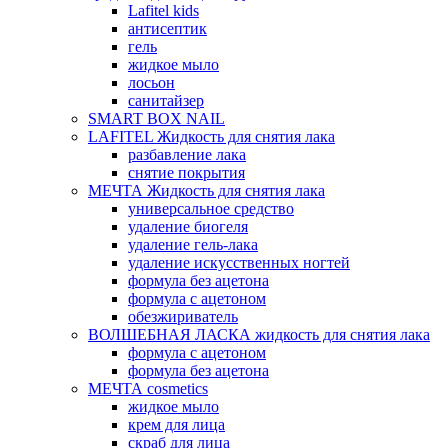
Lafitel kids
антисептик
гель
жидкое мыло
лосьон
санитайзер
SMART BOX NAIL
LAFITEL Жидкость для снятия лака
разбавление лака
снятие покрытия
МЕЧТА Жидкость для снятия лака
универсальное средство
удаление биогеля
удаление гель-лака
удаление искусственных ногтей
формула без ацетона
формула с ацетоном
обезжириватель
ВОЛШЕБНАЯ ЛАСКА жидкость для снятия лака
формула с ацетоном
формула без ацетона
МЕЧТА cosmetics
жидкое мыло
крем для лица
скраб для лица