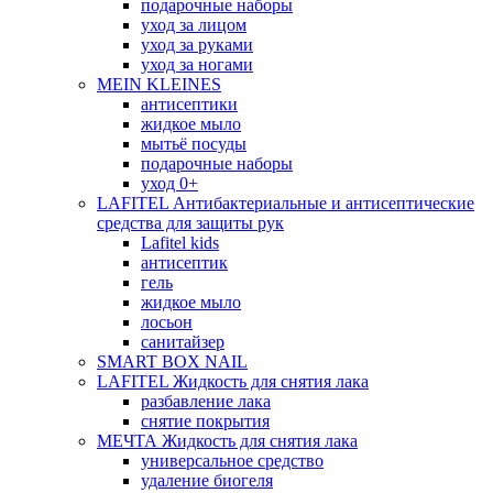
подарочные наборы
уход за лицом
уход за руками
уход за ногами
MEIN KLEINES
антисептики
жидкое мыло
мытьё посуды
подарочные наборы
уход 0+
LAFITEL Антибактериальные и антисептические
средства для защиты рук
Lafitel kids
антисептик
гель
жидкое мыло
лосьон
санитайзер
SMART BOX NAIL
LAFITEL Жидкость для снятия лака
разбавление лака
снятие покрытия
МЕЧТА Жидкость для снятия лака
универсальное средство
удаление биогеля