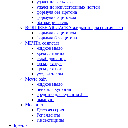
удаление гель-лака
удаление искусственных ногтей
формула без ацетона
формула с ацетоном
обезжириватель
ВОЛШЕБНАЯ ЛАСКА жидкость для снятия лака
формула с ацетоном
формула без ацетона
МЕЧТА cosmetics
жидкое мыло
крем для лица
скраб для лица
крем для рук
крем для ног
уход за телом
Мечта baby
жидкое мыло
пена для купания
средство для купания 3 в1
шампунь
Москилл
Детская серия
Репелленты
Инсектициды
Бренды