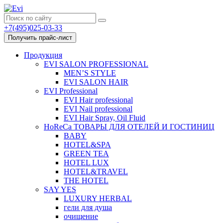
+7(495)025-03-33
Получить прайс-лист
Продукция
EVI SALON PROFESSIONAL
MEN’S STYLE
EVI SALON HAIR
EVI Professional
EVI Hair professional
EVI Nail professional
EVI Hair Spray, Oil Fluid
HoReCa ТОВАРЫ ДЛЯ ОТЕЛЕЙ И ГОСТИНИЦ
BABY
HOTEL&SPA
GREEN TEA
HOTEL LUX
HOTEL&TRAVEL
THE HOTEL
SAY YES
LUXURY HERBAL
гели для душа
очищение