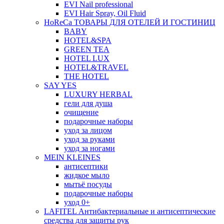
EVI Nail professional
EVI Hair Spray, Oil Fluid
HoReCa ТОВАРЫ ДЛЯ ОТЕЛЕЙ И ГОСТИНИЦ
BABY
HOTEL&SPA
GREEN TEA
HOTEL LUX
HOTEL&TRAVEL
THE HOTEL
SAY YES
LUXURY HERBAL
гели для душа
очищение
подарочные наборы
уход за лицом
уход за руками
уход за ногами
MEIN KLEINES
антисептики
жидкое мыло
мытьё посуды
подарочные наборы
уход 0+
LAFITEL Антибактериальные и антисептические
средства для защиты рук