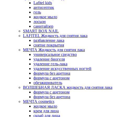
Lafitel kids
антисептик
гель
жидкое мыло
лосьон
санитайзер
SMART BOX NAIL
LAFITEL Жидкость для снятия лака
разбавление лака
снятие покрытия
МЕЧТА Жидкость для снятия лака
универсальное средство
удаление биогеля
удаление гель-лака
удаление искусственных ногтей
формула без ацетона
формула с ацетоном
обезжириватель
ВОЛШЕБНАЯ ЛАСКА жидкость для снятия лака
формула с ацетоном
формула без ацетона
МЕЧТА cosmetics
жидкое мыло
крем для лица
скраб для лица