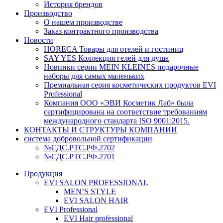
История брендов
Производство
О нашем производстве
Заказ контрактного производства
Новости
HORECA Товары для отелей и гостиниц
SAY YES Коллекция гелей для душа
Новинки серии MEIN KLEINES подарочные
наборы для самых маленьких
Премиальная серия косметических продуктов EVI
Professional
Компания ООО «ЭВИ Косметик Лаб» была
сертифицирована на соответствие требованиям
международного стандарта ISO 9001:2015.
КОНТАКТЫ И СТРУКТУРЫ КОМПАНИИ
система добровольной сертификации
№СДС.РТС.РФ.2702
№СДС.РТС.РФ.2701
Продукция
EVI SALON PROFESSIONAL
MEN’S STYLE
EVI SALON HAIR
EVI Professional
EVI Hair professional