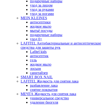
подарочные наборы
уход за лицом
уход за руками
уход за ногами
MEIN KLEINES
антисептики
жидкое мыло
мытьё посуды
подарочные наборы
уход 0+
LAFITEL Антибактериальные и антисептические
средства для защиты рук
Lafitel kids
антисептик
гель
жидкое мыло
лосьон
санитайзер
SMART BOX NAIL
LAFITEL Жидкость для снятия лака
разбавление лака
снятие покрытия
МЕЧТА Жидкость для снятия лака
универсальное средство
удаление биогеля