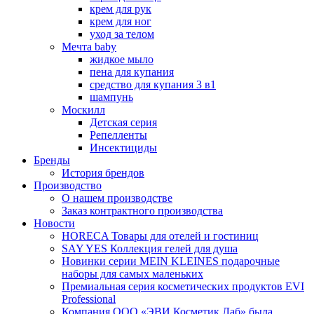
крем для рук
крем для ног
уход за телом
Мечта baby
жидкое мыло
пена для купания
средство для купания 3 в1
шампунь
Москилл
Детская серия
Репелленты
Инсектициды
Бренды
История брендов
Производство
О нашем производстве
Заказ контрактного производства
Новости
HORECA Товары для отелей и гостиниц
SAY YES Коллекция гелей для душа
Новинки серии MEIN KLEINES подарочные
наборы для самых маленьких
Премиальная серия косметических продуктов EVI
Professional
Компания ООО «ЭВИ Косметик Лаб» была