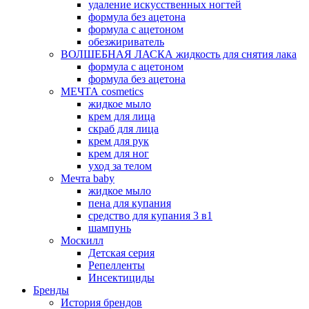
удаление искусственных ногтей
формула без ацетона
формула с ацетоном
обезжириватель
ВОЛШЕБНАЯ ЛАСКА жидкость для снятия лака
формула с ацетоном
формула без ацетона
МЕЧТА cosmetics
жидкое мыло
крем для лица
скраб для лица
крем для рук
крем для ног
уход за телом
Мечта baby
жидкое мыло
пена для купания
средство для купания 3 в1
шампунь
Москилл
Детская серия
Репелленты
Инсектициды
Бренды
История брендов