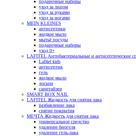
подарочные наборы
уход за лицом
уход за руками
уход за ногами
MEIN KLEINES
антисептики
жидкое мыло
мытьё посуды
подарочные наборы
уход 0+
LAFITEL Антибактериальные и антисептические ср
Lafitel kids
антисептик
гель
жидкое мыло
лосьон
санитайзер
SMART BOX NAIL
LAFITEL Жидкость для снятия лака
разбавление лака
снятие покрытия
МЕЧТА Жидкость для снятия лака
универсальное средство
удаление биогеля
удаление гель-лака