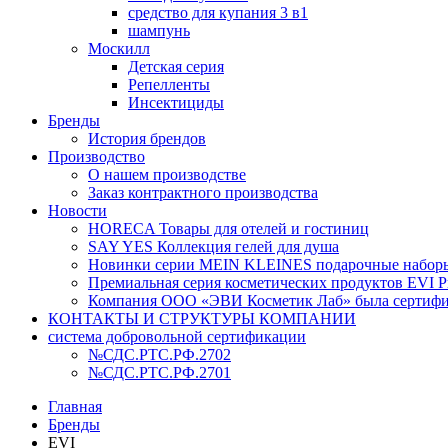
средство для купания 3 в1
шампунь
Москилл
Детская серия
Репелленты
Инсектициды
Бренды
История брендов
Производство
О нашем производстве
Заказ контрактного производства
Новости
HORECA Товары для отелей и гостиниц
SAY YES Коллекция гелей для душа
Новинки серии MEIN KLEINES подарочные наборы
Премиальная серия косметических продуктов EVI Pr
Компания ООО «ЭВИ Косметик Лаб» была сертифици
КОНТАКТЫ И СТРУКТУРЫ КОМПАНИИ
система добровольной сертификации
№СДС.РТС.РФ.2702
№СДС.РТС.РФ.2701
Главная
Бренды
EVI