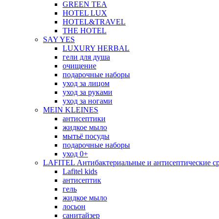
GREEN TEA
HOTEL LUX
HOTEL&TRAVEL
THE HOTEL
SAY YES
LUXURY HERBAL
гели для душа
очищение
подарочные наборы
уход за лицом
уход за руками
уход за ногами
MEIN KLEINES
антисептики
жидкое мыло
мытьё посуды
подарочные наборы
уход 0+
LAFITEL Антибактериальные и антисептические ср
Lafitel kids
антисептик
гель
жидкое мыло
лосьон
санитайзер