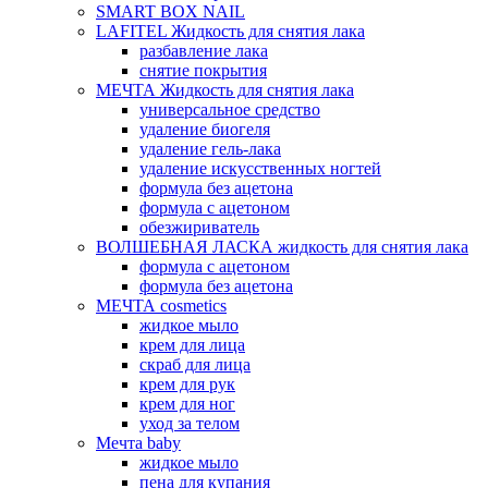
SMART BOX NAIL
LAFITEL Жидкость для снятия лака
разбавление лака
снятие покрытия
МЕЧТА Жидкость для снятия лака
универсальное средство
удаление биогеля
удаление гель-лака
удаление искусственных ногтей
формула без ацетона
формула с ацетоном
обезжириватель
ВОЛШЕБНАЯ ЛАСКА жидкость для снятия лака
формула с ацетоном
формула без ацетона
МЕЧТА cosmetics
жидкое мыло
крем для лица
скраб для лица
крем для рук
крем для ног
уход за телом
Мечта baby
жидкое мыло
пена для купания