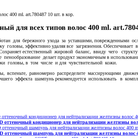
й для всех типов волос 400 ml. art.7804
работан для бережного ухода за уставшими, поврежденными о
жу головы, эффективно удаляя все загрязнения. Обеспечивает 
Сохраняет естественный жировой баланс, ввиду чего структ
 пенообразование делает продукт экономичным в использовани
жи головы, в том числе и для чувствительной кожи.
 вспеньте, равномерно распределите массирующими движени
учшего эффекта шампунь рекомендуется использовать в комп
теночный кондиционер для нейтрализации желтизны волос 
теночный шампунь для нейтрализации желтизны волос 400 