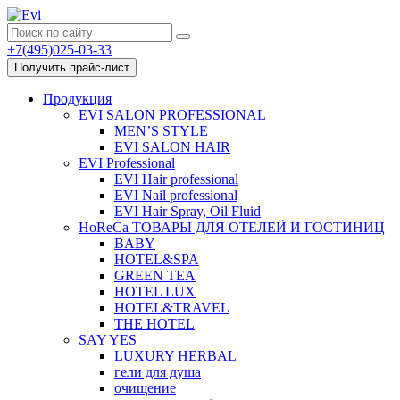
+7(495)025-03-33
Получить прайс-лист
Продукция
EVI SALON PROFESSIONAL
MEN’S STYLE
EVI SALON HAIR
EVI Professional
EVI Hair professional
EVI Nail professional
EVI Hair Spray, Oil Fluid
HoReCa ТОВАРЫ ДЛЯ ОТЕЛЕЙ И ГОСТИНИЦ
BABY
HOTEL&SPA
GREEN TEA
HOTEL LUX
HOTEL&TRAVEL
THE HOTEL
SAY YES
LUXURY HERBAL
гели для душа
очищение