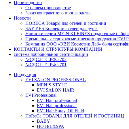
Производство
О нашем производстве
Заказ контрактного производства
Новости
HORECA Товары для отелей и гостиниц
SAY YES Коллекция гелей для душа
Новинки серии MEIN KLEINES подарочные наборы
Премиальная серия косметических продуктов EVI Pr
Компания ООО «ЭВИ Косметик Лаб» была сертифици
КОНТАКТЫ И СТРУКТУРЫ КОМПАНИИ
система добровольной сертификации
№СДС.РТС.РФ.2702
№СДС.РТС.РФ.2701
Продукция
EVI SALON PROFESSIONAL
MEN’S STYLE
EVI SALON HAIR
EVI Professional
EVI Hair professional
EVI Nail professional
EVI Hair Spray, Oil Fluid
HoReCa ТОВАРЫ ДЛЯ ОТЕЛЕЙ И ГОСТИНИЦ
BABY
HOTEL&SPA