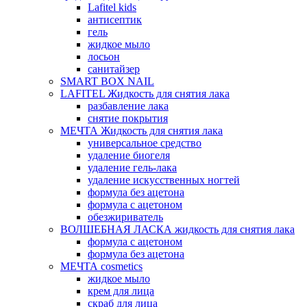
Lafitel kids
антисептик
гель
жидкое мыло
лосьон
санитайзер
SMART BOX NAIL
LAFITEL Жидкость для снятия лака
разбавление лака
снятие покрытия
МЕЧТА Жидкость для снятия лака
универсальное средство
удаление биогеля
удаление гель-лака
удаление искусственных ногтей
формула без ацетона
формула с ацетоном
обезжириватель
ВОЛШЕБНАЯ ЛАСКА жидкость для снятия лака
формула с ацетоном
формула без ацетона
МЕЧТА cosmetics
жидкое мыло
крем для лица
скраб для лица