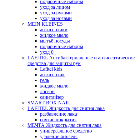
подарочные наборы
уход за лицом
уход за руками
уход за ногами
MEIN KLEINES
антисептики
жидкое мыло
мытьё посуды
подарочные наборы
уход 0+
LAFITEL Антибактериальные и антисептические
средства для защиты рук
Lafitel kids
антисептик
гель
жидкое мыло
лосьон
санитайзер
SMART BOX NAIL
LAFITEL Жидкость для снятия лака
разбавление лака
снятие покрытия
МЕЧТА Жидкость для снятия лака
универсальное средство
удаление биогеля