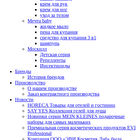
крем для рук
крем для ног
уход за телом
Мечта baby
жидкое мыло
пена для купания
средство для купания 3 в1
шампунь
Москилл
Детская серия
Репелленты
Инсектициды
Бренды
История брендов
Производство
О нашем производстве
Заказ контрактного производства
Новости
HORECA Товары для отелей и гостиниц
SAY YES Коллекция гелей для душа
Новинки серии MEIN KLEINES подарочные
наборы для самых маленьких
Премиальная серия косметических продуктов EVI
Professional
Компания ООО «ЭВИ Косметик Лаб» была