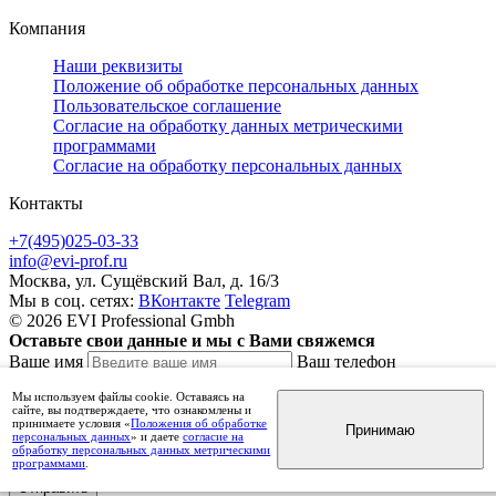
Компания
Наши реквизиты
Положение об обработке персональных данных
Пользовательское соглашение
Согласие на обработку данных метрическими
программами
Согласие на обработку персональных данных
Контакты
+7(495)025-03-33
info@evi-prof.ru
Москва, ул. Сущёвский Вал, д. 16/3
Мы в соц. сетях:
ВКонтакте
Telegram
© 2026 EVI Professional Gmbh
Оставьте свои данные и мы с Вами свяжемся
Ваше имя
Ваш телефон
Комментарий
Мы используем файлы cookie. Оставаясь на
сайте, вы подтверждаете, что ознакомлены и
принимаете условия «
Положения об обработке
Принимаю
персональных данных
» и даете
согласие на
обработку персональных данных метрическими
Нажимая на кнопку «Отправить», вы даете
согласие на обработку персональных данных
программами
.
Отправить