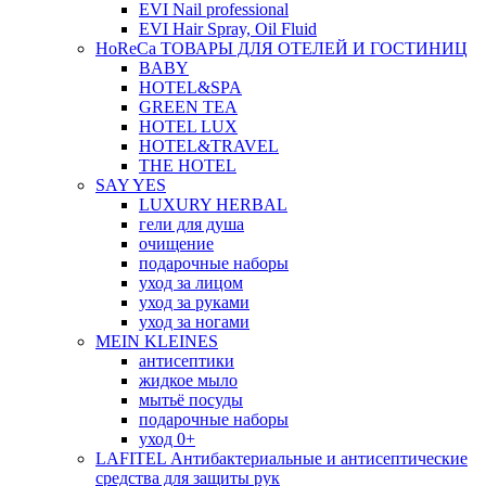
EVI Nail professional
EVI Hair Spray, Oil Fluid
HoReCa ТОВАРЫ ДЛЯ ОТЕЛЕЙ И ГОСТИНИЦ
BABY
HOTEL&SPA
GREEN TEA
HOTEL LUX
HOTEL&TRAVEL
THE HOTEL
SAY YES
LUXURY HERBAL
гели для душа
очищение
подарочные наборы
уход за лицом
уход за руками
уход за ногами
MEIN KLEINES
антисептики
жидкое мыло
мытьё посуды
подарочные наборы
уход 0+
LAFITEL Антибактериальные и антисептические
средства для защиты рук