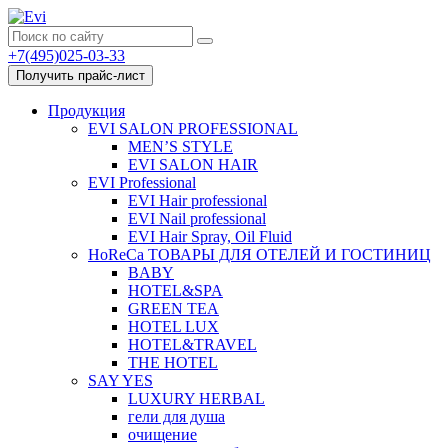
+7(495)025-03-33
Получить прайс-лист
Продукция
EVI SALON PROFESSIONAL
MEN’S STYLE
EVI SALON HAIR
EVI Professional
EVI Hair professional
EVI Nail professional
EVI Hair Spray, Oil Fluid
HoReCa ТОВАРЫ ДЛЯ ОТЕЛЕЙ И ГОСТИНИЦ
BABY
HOTEL&SPA
GREEN TEA
HOTEL LUX
HOTEL&TRAVEL
THE HOTEL
SAY YES
LUXURY HERBAL
гели для душа
очищение