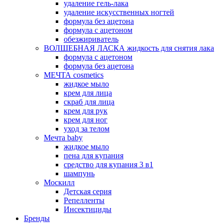
удаление гель-лака
удаление искусственных ногтей
формула без ацетона
формула с ацетоном
обезжириватель
ВОЛШЕБНАЯ ЛАСКА жидкость для снятия лака
формула с ацетоном
формула без ацетона
МЕЧТА cosmetics
жидкое мыло
крем для лица
скраб для лица
крем для рук
крем для ног
уход за телом
Мечта baby
жидкое мыло
пена для купания
средство для купания 3 в1
шампунь
Москилл
Детская серия
Репелленты
Инсектициды
Бренды