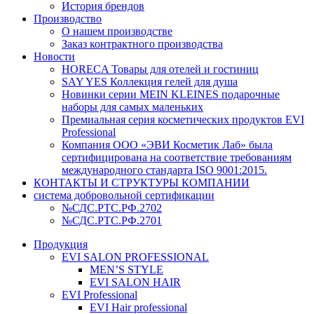
История брендов
Производство
О нашем производстве
Заказ контрактного производства
Новости
HORECA Товары для отелей и гостиниц
SAY YES Коллекция гелей для душа
Новинки серии MEIN KLEINES подарочные
наборы для самых маленьких
Премиальная серия косметических продуктов EVI
Professional
Компания ООО «ЭВИ Косметик Лаб» была
сертифицирована на соответствие требованиям
международного стандарта ISO 9001:2015.
КОНТАКТЫ И СТРУКТУРЫ КОМПАНИИ
система добровольной сертификации
№СДС.РТС.РФ.2702
№СДС.РТС.РФ.2701
Продукция
EVI SALON PROFESSIONAL
MEN’S STYLE
EVI SALON HAIR
EVI Professional
EVI Hair professional