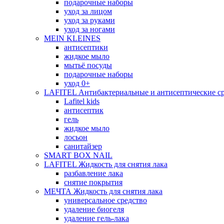
подарочные наборы
уход за лицом
уход за руками
уход за ногами
MEIN KLEINES
антисептики
жидкое мыло
мытьё посуды
подарочные наборы
уход 0+
LAFITEL Антибактериальные и антисептические ср
Lafitel kids
антисептик
гель
жидкое мыло
лосьон
санитайзер
SMART BOX NAIL
LAFITEL Жидкость для снятия лака
разбавление лака
снятие покрытия
МЕЧТА Жидкость для снятия лака
универсальное средство
удаление биогеля
удаление гель-лака