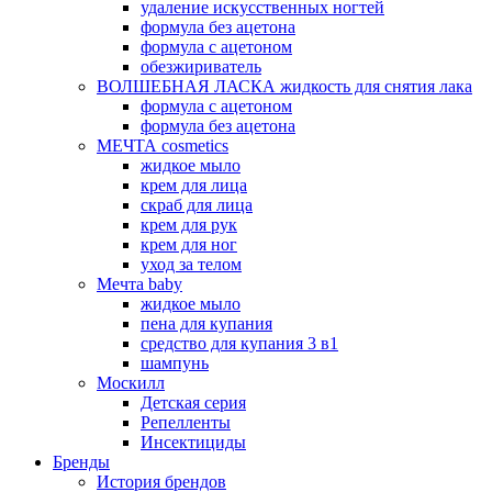
удаление искусственных ногтей
формула без ацетона
формула с ацетоном
обезжириватель
ВОЛШЕБНАЯ ЛАСКА жидкость для снятия лака
формула с ацетоном
формула без ацетона
МЕЧТА cosmetics
жидкое мыло
крем для лица
скраб для лица
крем для рук
крем для ног
уход за телом
Мечта baby
жидкое мыло
пена для купания
средство для купания 3 в1
шампунь
Москилл
Детская серия
Репелленты
Инсектициды
Бренды
История брендов