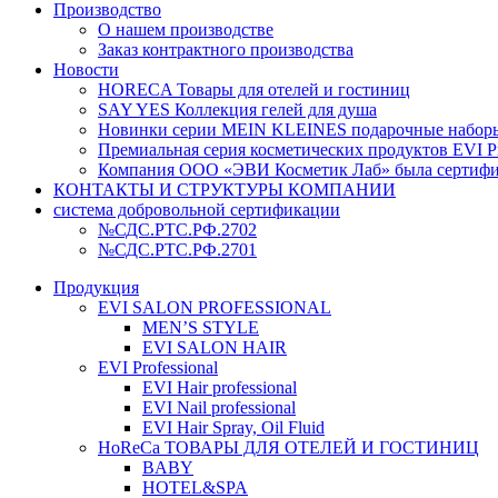
Производство
О нашем производстве
Заказ контрактного производства
Новости
HORECA Товары для отелей и гостиниц
SAY YES Коллекция гелей для душа
Новинки серии MEIN KLEINES подарочные наборы
Премиальная серия косметических продуктов EVI Pr
Компания ООО «ЭВИ Косметик Лаб» была сертифици
КОНТАКТЫ И СТРУКТУРЫ КОМПАНИИ
система добровольной сертификации
№СДС.РТС.РФ.2702
№СДС.РТС.РФ.2701
Продукция
EVI SALON PROFESSIONAL
MEN’S STYLE
EVI SALON HAIR
EVI Professional
EVI Hair professional
EVI Nail professional
EVI Hair Spray, Oil Fluid
HoReCa ТОВАРЫ ДЛЯ ОТЕЛЕЙ И ГОСТИНИЦ
BABY
HOTEL&SPA