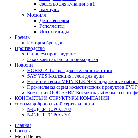
средство для купания 3 в1
шампунь
Москилл
Детская серия
Репелленты
Инсектициды
Бренды
История брендов
Производство
О нашем производстве
Заказ контрактного производства
Новости
HORECA Товары для отелей и гостиниц
SAY YES Коллекция гелей для душа
Новинки серии MEIN KLEINES подарочные наборы
Премиальная серия косметических продуктов EVI Pr
Компания ООО «ЭВИ Косметик Лаб» была сертифици
КОНТАКТЫ И СТРУКТУРЫ КОМПАНИИ
система добровольной сертификации
№СДС.РТС.РФ.2702
№СДС.РТС.РФ.2701
Главная
Бренды
Mein Kleines