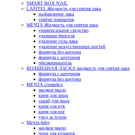
SMART BOX NAIL
LAFITEL Жидкость для снятия лака
разбавление лака
снятие покрытия
МЕЧТА Жидкость для снятия лака
универсальное средство
удаление биогеля
удаление гель-лака
удаление искусственных ногтей
формула без ацетона
формула с ацетоном
обезжириватель
ВОЛШЕБНАЯ ЛАСКА жидкость для снятия лака
формула с ацетоном
формула без ацетона
МЕЧТА cosmetics
жидкое мыло
крем для лица
скраб для лица
крем для рук
крем для ног
уход за телом
Мечта baby
жидкое мыло
пена для купания