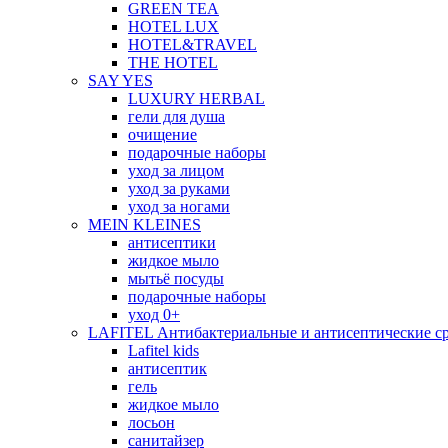
GREEN TEA
HOTEL LUX
HOTEL&TRAVEL
THE HOTEL
SAY YES
LUXURY HERBAL
гели для душа
очищение
подарочные наборы
уход за лицом
уход за руками
уход за ногами
MEIN KLEINES
антисептики
жидкое мыло
мытьё посуды
подарочные наборы
уход 0+
LAFITEL Антибактериальные и антисептические ср
Lafitel kids
антисептик
гель
жидкое мыло
лосьон
санитайзер