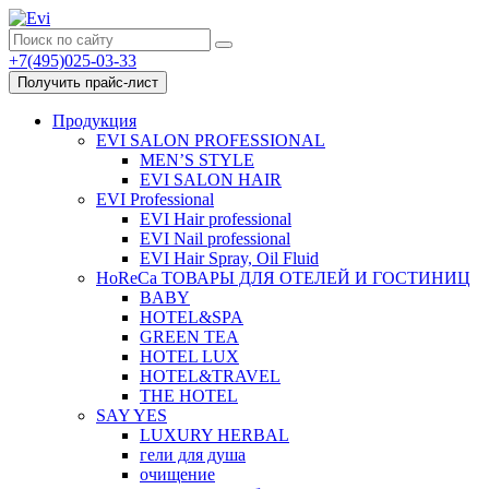
+7(495)025-03-33
Получить прайс-лист
Продукция
EVI SALON PROFESSIONAL
MEN’S STYLE
EVI SALON HAIR
EVI Professional
EVI Hair professional
EVI Nail professional
EVI Hair Spray, Oil Fluid
HoReCa ТОВАРЫ ДЛЯ ОТЕЛЕЙ И ГОСТИНИЦ
BABY
HOTEL&SPA
GREEN TEA
HOTEL LUX
HOTEL&TRAVEL
THE HOTEL
SAY YES
LUXURY HERBAL
гели для душа
очищение