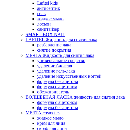
Lafitel kids
антисептик
гель
жидкое мыло
лосьон
санитайзер
SMART BOX NAIL
LAFITEL Жидкость для снятия лака
разбавление лака
снятие покрытия
МЕЧТА Жидкость для снятия лака
универсальное средство
удаление биогеля
удаление гель-лака
удаление искусственных ногтей
формула без ацетона
формула с ацетоном
обезжириватель
ВОЛШЕБНАЯ ЛАСКА жидкость для снятия лака
формула с ацетоном
формула без ацетона
МЕЧТА cosmetics
жидкое мыло
крем для лица
скраб для лица