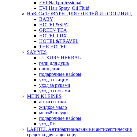
EVI Nail professional
EVI Hair Spray, Oil Fluid
HoReCa ТОВАРЫ ДЛЯ ОТЕЛЕЙ И ГОСТИНИЦ
BABY
HOTEL&SPA
GREEN TEA
HOTEL LUX
HOTEL&TRAVEL
THE HOTEL
SAY YES
LUXURY HERBAL
гели для душа
очищение
подарочные наборы
уход за лицом
уход за руками
уход за ногами
MEIN KLEINES
антисептики
жидкое мыло
мытьё посуды
подарочные наборы
уход 0+
LAFITEL Антибактериальные и антисептические
средства для защиты рук