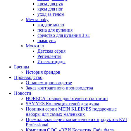
крем для рук
крем для ног
уход за телом
Мечта baby
жидкое мыло
пена для купания
средство для купания 3 в1
шампунь
Москилл
Детская серия
Репелленты
Инсектициды
Бренды
История брендов
Производство
О нашем производстве
Заказ контрактного производства
Новости
HORECA Товары для отелей и гостиниц
SAY YES Коллекция гелей для душа
Новинки серии MEIN KLEINES подарочные
наборы для самых маленьких
Премиальная серия косметических продуктов EVI
Professional
Компания ООО «ЭВИ Косметик Лаб» была