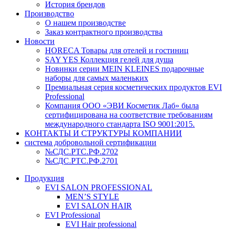
История брендов
Производство
О нашем производстве
Заказ контрактного производства
Новости
HORECA Товары для отелей и гостиниц
SAY YES Коллекция гелей для душа
Новинки серии MEIN KLEINES подарочные
наборы для самых маленьких
Премиальная серия косметических продуктов EVI
Professional
Компания ООО «ЭВИ Косметик Лаб» была
сертифицирована на соответствие требованиям
международного стандарта ISO 9001:2015.
КОНТАКТЫ И СТРУКТУРЫ КОМПАНИИ
система добровольной сертификации
№СДС.РТС.РФ.2702
№СДС.РТС.РФ.2701
Продукция
EVI SALON PROFESSIONAL
MEN’S STYLE
EVI SALON HAIR
EVI Professional
EVI Hair professional