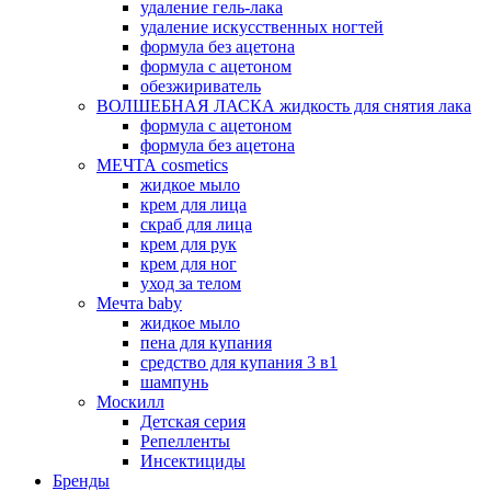
удаление гель-лака
удаление искусственных ногтей
формула без ацетона
формула с ацетоном
обезжириватель
ВОЛШЕБНАЯ ЛАСКА жидкость для снятия лака
формула с ацетоном
формула без ацетона
МЕЧТА cosmetics
жидкое мыло
крем для лица
скраб для лица
крем для рук
крем для ног
уход за телом
Мечта baby
жидкое мыло
пена для купания
средство для купания 3 в1
шампунь
Москилл
Детская серия
Репелленты
Инсектициды
Бренды