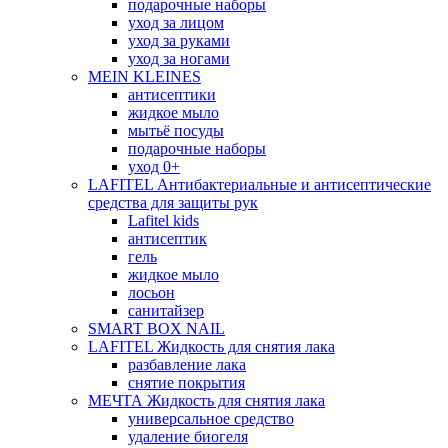
подарочные наборы
уход за лицом
уход за руками
уход за ногами
MEIN KLEINES
антисептики
жидкое мыло
мытьё посуды
подарочные наборы
уход 0+
LAFITEL Антибактериальные и антисептические
средства для защиты рук
Lafitel kids
антисептик
гель
жидкое мыло
лосьон
санитайзер
SMART BOX NAIL
LAFITEL Жидкость для снятия лака
разбавление лака
снятие покрытия
МЕЧТА Жидкость для снятия лака
универсальное средство
удаление биогеля