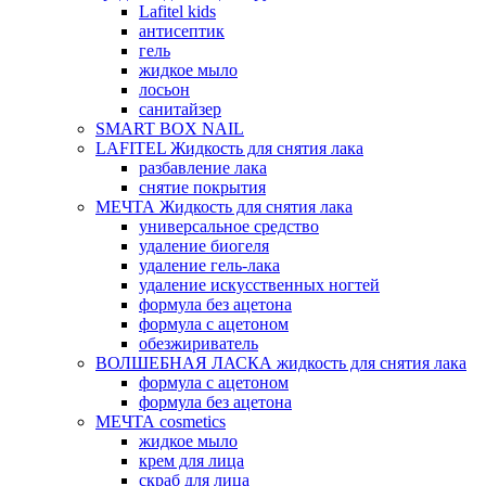
Lafitel kids
антисептик
гель
жидкое мыло
лосьон
санитайзер
SMART BOX NAIL
LAFITEL Жидкость для снятия лака
разбавление лака
снятие покрытия
МЕЧТА Жидкость для снятия лака
универсальное средство
удаление биогеля
удаление гель-лака
удаление искусственных ногтей
формула без ацетона
формула с ацетоном
обезжириватель
ВОЛШЕБНАЯ ЛАСКА жидкость для снятия лака
формула с ацетоном
формула без ацетона
МЕЧТА cosmetics
жидкое мыло
крем для лица
скраб для лица