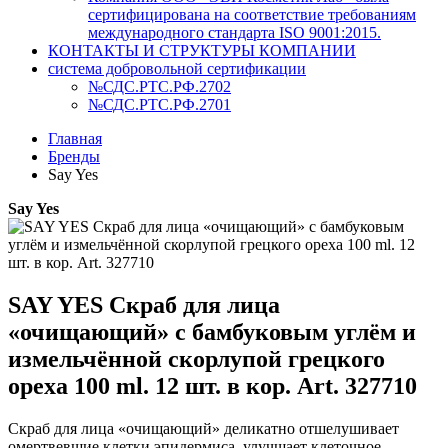
сертифицирована на соответствие требованиям
международного стандарта ISO 9001:2015.
КОНТАКТЫ И СТРУКТУРЫ КОМПАНИИ
система добровольной сертификации
№СДС.РТС.РФ.2702
№СДС.РТС.РФ.2701
Главная
Бренды
Say Yes
Say Yes
SAY YES Скраб для лица
«очищающий» с бамбуковым углём и
измельчённой скорлупой грецкого
ореха 100 ml. 12 шт. в кор. Art. 327710
Скраб для лица «очищающий» деликатно отшелушивает
омертвевшие клетки эпидермиса, улучшает клеточное