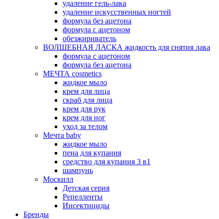
удаление гель-лака
удаление искусственных ногтей
формула без ацетона
формула с ацетоном
обезжириватель
ВОЛШЕБНАЯ ЛАСКА жидкость для снятия лака
формула с ацетоном
формула без ацетона
МЕЧТА cosmetics
жидкое мыло
крем для лица
скраб для лица
крем для рук
крем для ног
уход за телом
Мечта baby
жидкое мыло
пена для купания
средство для купания 3 в1
шампунь
Москилл
Детская серия
Репелленты
Инсектициды
Бренды