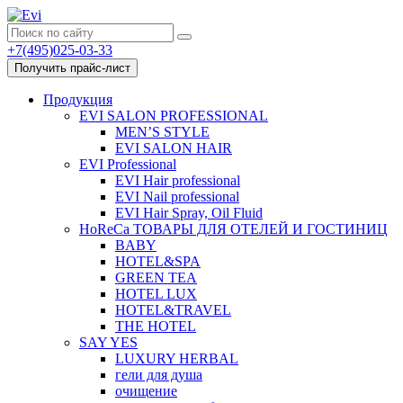
+7(495)025-03-33
Получить прайс-лист
Продукция
EVI SALON PROFESSIONAL
MEN’S STYLE
EVI SALON HAIR
EVI Professional
EVI Hair professional
EVI Nail professional
EVI Hair Spray, Oil Fluid
HoReCa ТОВАРЫ ДЛЯ ОТЕЛЕЙ И ГОСТИНИЦ
BABY
HOTEL&SPA
GREEN TEA
HOTEL LUX
HOTEL&TRAVEL
THE HOTEL
SAY YES
LUXURY HERBAL
гели для душа
очищение