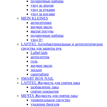
подарочные наборы
уход за лицом
уход за руками
уход за ногами
MEIN KLEINES
антисептики
жидкое мыло
мытьё посуды
подарочные наборы
уход 0+
LAFITEL Антибактериальные и антисептические
средства для защиты рук
Lafitel kids
антисептик
гель
жидкое мыло
лосьон
санитайзер
SMART BOX NAIL
LAFITEL Жидкость для снятия лака
разбавление лака
снятие покрытия
МЕЧТА Жидкость для снятия лака
универсальное средство
удаление биогеля