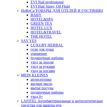
EVI Nail professional
EVI Hair Spray, Oil Fluid
HoReCa ТОВАРЫ ДЛЯ ОТЕЛЕЙ И ГОСТИНИЦ
BABY
HOTEL&SPA
GREEN TEA
HOTEL LUX
HOTEL&TRAVEL
THE HOTEL
SAY YES
LUXURY HERBAL
гели для душа
очищение
подарочные наборы
уход за лицом
уход за руками
уход за ногами
MEIN KLEINES
антисептики
жидкое мыло
мытьё посуды
подарочные наборы
уход 0+
LAFITEL Антибактериальные и антисептические
средства для защиты рук