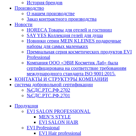
История брендов
Производство
О нашем производстве
Заказ контрактного производства
Новости
HORECA Товары для отелей и гостиниц
SAY YES Коллекция гелей для душа
Новинки серии MEIN KLEINES подарочные
наборы для самых маленьких
Премиальная серия косметических продуктов EVI
Professional
Компания ООО «ЭВИ Косметик Лаб» была
сертифицирована на соответствие требованиям
международного стандарта ISO 9001:2015.
КОНТАКТЫ И СТРУКТУРЫ КОМПАНИИ
система добровольной сертификации
№СДС.РТС.РФ.2702
№СДС.РТС.РФ.2701
Продукция
EVI SALON PROFESSIONAL
MEN’S STYLE
EVI SALON HAIR
EVI Professional
EVI Hair professional