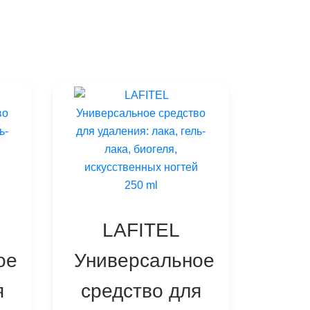
LAFITEL
ое
Универсальное
я
средство для