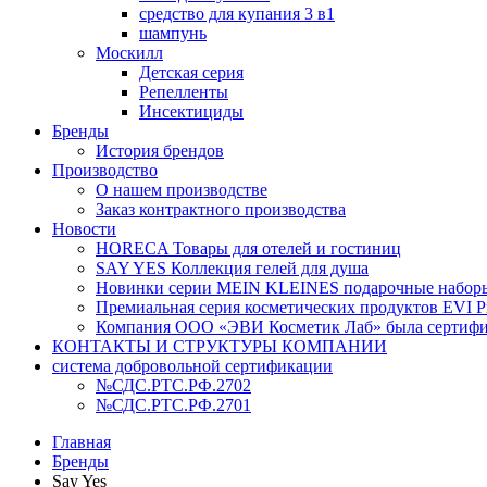
средство для купания 3 в1
шампунь
Москилл
Детская серия
Репелленты
Инсектициды
Бренды
История брендов
Производство
О нашем производстве
Заказ контрактного производства
Новости
HORECA Товары для отелей и гостиниц
SAY YES Коллекция гелей для душа
Новинки серии MEIN KLEINES подарочные наборы
Премиальная серия косметических продуктов EVI Pr
Компания ООО «ЭВИ Косметик Лаб» была сертифици
КОНТАКТЫ И СТРУКТУРЫ КОМПАНИИ
система добровольной сертификации
№СДС.РТС.РФ.2702
№СДС.РТС.РФ.2701
Главная
Бренды
Say Yes