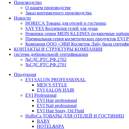
Производство
О нашем производстве
Заказ контрактного производства
Новости
HORECA Товары для отелей и гостиниц
SAY YES Коллекция гелей для душа
Новинки серии MEIN KLEINES подарочные наборы
Премиальная серия косметических продуктов EVI Pr
Компания ООО «ЭВИ Косметик Лаб» была сертифици
КОНТАКТЫ И СТРУКТУРЫ КОМПАНИИ
система добровольной сертификации
№СДС.РТС.РФ.2702
№СДС.РТС.РФ.2701
Продукция
EVI SALON PROFESSIONAL
MEN’S STYLE
EVI SALON HAIR
EVI Professional
EVI Hair professional
EVI Nail professional
EVI Hair Spray, Oil Fluid
HoReCa ТОВАРЫ ДЛЯ ОТЕЛЕЙ И ГОСТИНИЦ
BABY
HOTEL&SPA