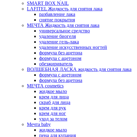
SMART BOX NAIL
LAFITEL Жидкость для снятия лака
разбавление лака
снятие покрытия
МЕЧТА Жидкость для снятия лака
универсальное средство
удаление биогеля
удаление гель-лака
удаление искусственных ногтей
формула без ацетона
формула с ацетоном
обезжириватель
ВОЛШЕБНАЯ ЛАСКА жидкость для снятия лака
формула с ацетоном
формула без ацетона
МЕЧТА cosmetics
жидкое мыло
крем для лица
скраб для лица
крем для рук
крем для ног
уход за телом
Мечта baby
жидкое мыло
пена для купания