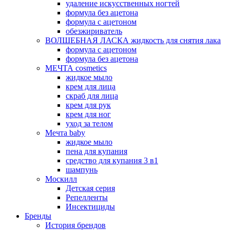
удаление искусственных ногтей
формула без ацетона
формула с ацетоном
обезжириватель
ВОЛШЕБНАЯ ЛАСКА жидкость для снятия лака
формула с ацетоном
формула без ацетона
МЕЧТА cosmetics
жидкое мыло
крем для лица
скраб для лица
крем для рук
крем для ног
уход за телом
Мечта baby
жидкое мыло
пена для купания
средство для купания 3 в1
шампунь
Москилл
Детская серия
Репелленты
Инсектициды
Бренды
История брендов