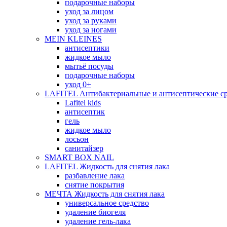
подарочные наборы
уход за лицом
уход за руками
уход за ногами
MEIN KLEINES
антисептики
жидкое мыло
мытьё посуды
подарочные наборы
уход 0+
LAFITEL Антибактериальные и антисептические ср
Lafitel kids
антисептик
гель
жидкое мыло
лосьон
санитайзер
SMART BOX NAIL
LAFITEL Жидкость для снятия лака
разбавление лака
снятие покрытия
МЕЧТА Жидкость для снятия лака
универсальное средство
удаление биогеля
удаление гель-лака