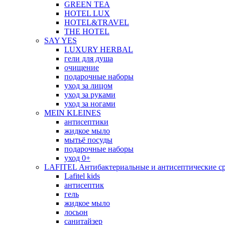
GREEN TEA
HOTEL LUX
HOTEL&TRAVEL
THE HOTEL
SAY YES
LUXURY HERBAL
гели для душа
очищение
подарочные наборы
уход за лицом
уход за руками
уход за ногами
MEIN KLEINES
антисептики
жидкое мыло
мытьё посуды
подарочные наборы
уход 0+
LAFITEL Антибактериальные и антисептические ср
Lafitel kids
антисептик
гель
жидкое мыло
лосьон
санитайзер