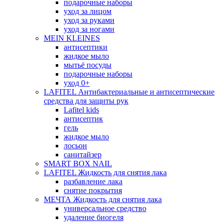
подарочные наборы
уход за лицом
уход за руками
уход за ногами
MEIN KLEINES
антисептики
жидкое мыло
мытьё посуды
подарочные наборы
уход 0+
LAFITEL Антибактериальные и антисептические
средства для защиты рук
Lafitel kids
антисептик
гель
жидкое мыло
лосьон
санитайзер
SMART BOX NAIL
LAFITEL Жидкость для снятия лака
разбавление лака
снятие покрытия
МЕЧТА Жидкость для снятия лака
универсальное средство
удаление биогеля