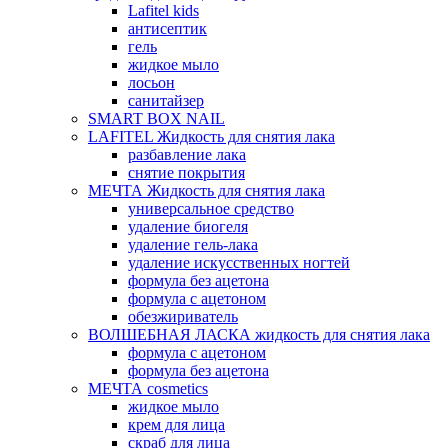
Lafitel kids
антисептик
гель
жидкое мыло
лосьон
санитайзер
SMART BOX NAIL
LAFITEL Жидкость для снятия лака
разбавление лака
снятие покрытия
МЕЧТА Жидкость для снятия лака
универсальное средство
удаление биогеля
удаление гель-лака
удаление искусственных ногтей
формула без ацетона
формула с ацетоном
обезжириватель
ВОЛШЕБНАЯ ЛАСКА жидкость для снятия лака
формула с ацетоном
формула без ацетона
МЕЧТА cosmetics
жидкое мыло
крем для лица
скраб для лица