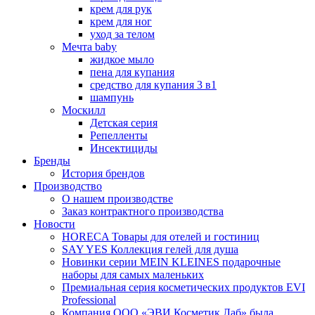
крем для рук
крем для ног
уход за телом
Мечта baby
жидкое мыло
пена для купания
средство для купания 3 в1
шампунь
Москилл
Детская серия
Репелленты
Инсектициды
Бренды
История брендов
Производство
О нашем производстве
Заказ контрактного производства
Новости
HORECA Товары для отелей и гостиниц
SAY YES Коллекция гелей для душа
Новинки серии MEIN KLEINES подарочные
наборы для самых маленьких
Премиальная серия косметических продуктов EVI
Professional
Компания ООО «ЭВИ Косметик Лаб» была