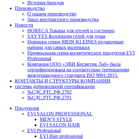
История брендов
Производство
О нашем производстве
Заказ контрактного производства
Новости
HORECA Товары для отелей и гостиниц
SAY YES Коллекция гелей для душа
Новинки серии MEIN KLEINES подарочные
наборы для самых маленьких
Премиальная серия косметических продуктов EVI
Professional
Компания ООО «ЭВИ Косметик Лаб» была
сертифицирована на соответствие требованиям
международного стандарта ISO 9001:2015.
КОНТАКТЫ И СТРУКТУРЫ КОМПАНИИ
система добровольной сертификации
№СДС.РТС.РФ.2702
№СДС.РТС.РФ.2701
Продукция
EVI SALON PROFESSIONAL
MEN’S STYLE
EVI SALON HAIR
EVI Professional
EVI Hair professional