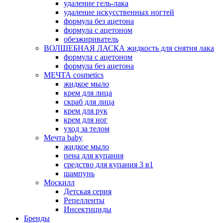
удаление гель-лака
удаление искусственных ногтей
формула без ацетона
формула с ацетоном
обезжириватель
ВОЛШЕБНАЯ ЛАСКА жидкость для снятия лака
формула с ацетоном
формула без ацетона
МЕЧТА cosmetics
жидкое мыло
крем для лица
скраб для лица
крем для рук
крем для ног
уход за телом
Мечта baby
жидкое мыло
пена для купания
средство для купания 3 в1
шампунь
Москилл
Детская серия
Репелленты
Инсектициды
Бренды