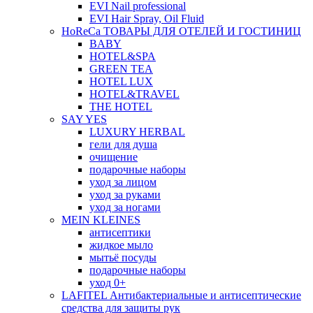
EVI Nail professional
EVI Hair Spray, Oil Fluid
HoReCa ТОВАРЫ ДЛЯ ОТЕЛЕЙ И ГОСТИНИЦ
BABY
HOTEL&SPA
GREEN TEA
HOTEL LUX
HOTEL&TRAVEL
THE HOTEL
SAY YES
LUXURY HERBAL
гели для душа
очищение
подарочные наборы
уход за лицом
уход за руками
уход за ногами
MEIN KLEINES
антисептики
жидкое мыло
мытьё посуды
подарочные наборы
уход 0+
LAFITEL Антибактериальные и антисептические
средства для защиты рук