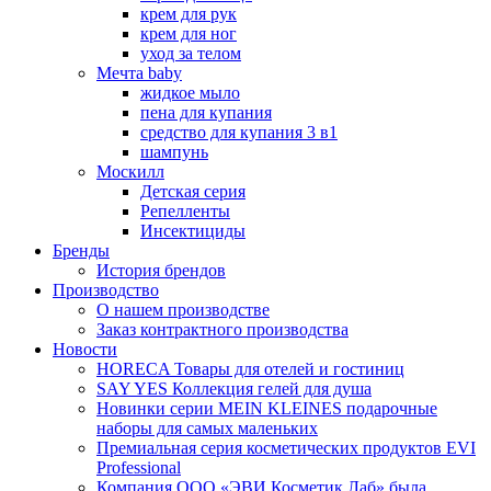
крем для рук
крем для ног
уход за телом
Мечта baby
жидкое мыло
пена для купания
средство для купания 3 в1
шампунь
Москилл
Детская серия
Репелленты
Инсектициды
Бренды
История брендов
Производство
О нашем производстве
Заказ контрактного производства
Новости
HORECA Товары для отелей и гостиниц
SAY YES Коллекция гелей для душа
Новинки серии MEIN KLEINES подарочные
наборы для самых маленьких
Премиальная серия косметических продуктов EVI
Professional
Компания ООО «ЭВИ Косметик Лаб» была