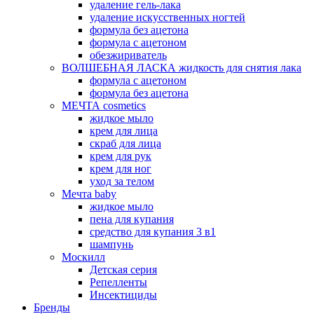
удаление гель-лака
удаление искусственных ногтей
формула без ацетона
формула с ацетоном
обезжириватель
ВОЛШЕБНАЯ ЛАСКА жидкость для снятия лака
формула с ацетоном
формула без ацетона
МЕЧТА cosmetics
жидкое мыло
крем для лица
скраб для лица
крем для рук
крем для ног
уход за телом
Мечта baby
жидкое мыло
пена для купания
средство для купания 3 в1
шампунь
Москилл
Детская серия
Репелленты
Инсектициды
Бренды