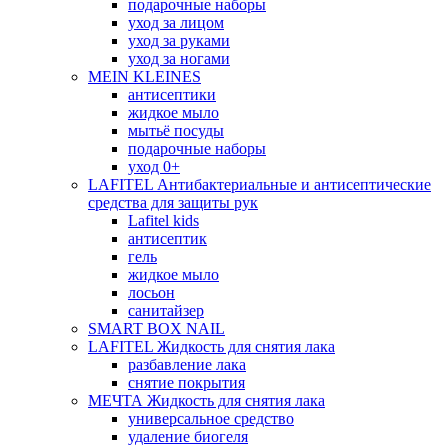
подарочные наборы
уход за лицом
уход за руками
уход за ногами
MEIN KLEINES
антисептики
жидкое мыло
мытьё посуды
подарочные наборы
уход 0+
LAFITEL Антибактериальные и антисептические
средства для защиты рук
Lafitel kids
антисептик
гель
жидкое мыло
лосьон
санитайзер
SMART BOX NAIL
LAFITEL Жидкость для снятия лака
разбавление лака
снятие покрытия
МЕЧТА Жидкость для снятия лака
универсальное средство
удаление биогеля