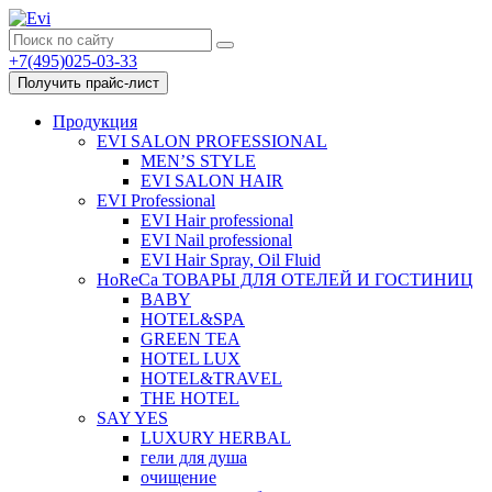
+7(495)025-03-33
Получить прайс-лист
Продукция
EVI SALON PROFESSIONAL
MEN’S STYLE
EVI SALON HAIR
EVI Professional
EVI Hair professional
EVI Nail professional
EVI Hair Spray, Oil Fluid
HoReCa ТОВАРЫ ДЛЯ ОТЕЛЕЙ И ГОСТИНИЦ
BABY
HOTEL&SPA
GREEN TEA
HOTEL LUX
HOTEL&TRAVEL
THE HOTEL
SAY YES
LUXURY HERBAL
гели для душа
очищение