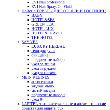
EVI Nail professional
EVI Hair Spray, Oil Fluid
HoReCa ТОВАРЫ ДЛЯ ОТЕЛЕЙ И ГОСТИНИЦ
BABY
HOTEL&SPA
GREEN TEA
HOTEL LUX
HOTEL&TRAVEL
THE HOTEL
SAY YES
LUXURY HERBAL
гели для душа
очищение
подарочные наборы
уход за лицом
уход за руками
уход за ногами
MEIN KLEINES
антисептики
жидкое мыло
мытьё посуды
подарочные наборы
уход 0+
LAFITEL Антибактериальные и антисептические
средства для защиты рук