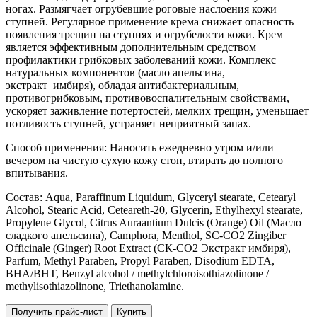
ногах. Размягчает огрубевшие роговые наслоения кожи
ступней. Регулярное применение крема снижает опасность
появления трещин на ступнях и огрубелости кожи. Крем
является эффективным дополнительным средством
профилактики грибковых заболеваний кожи. Комплекс
натуральных компонентов (масло апельсина,
экстракт имбиря), обладая антибактериальным,
противогрибковым, противовоспалительным свойствами,
ускоряет заживление потертостей, мелких трещин, уменьшает
потливость ступней, устраняет неприятный запах.
Способ применения: Наносить ежедневно утром и/или
вечером на чистую сухую кожу стоп, втирать до полного
впитывания.
Состав: Aqua, Paraffinum Liquidum, Glyceryl stearate, Cetearyl
Alcohol, Stearic Acid, Ceteareth-20, Glycerin, Ethylhexyl stearate,
Propylene Glycol, Citrus Auraantium Dulcis (Orange) Oil (Масло
сладкого апельсина), Camphora, Menthol, SC-CO2 Zingiber
Officinale (Ginger) Root Extract (СК-СО2 Экстракт имбиря),
Parfum, Methyl Paraben, Propyl Paraben, Disodium EDTA,
BHA/BHT, Benzyl alcohol / methylchloroisothiazolinone /
methylisothiazolinone, Triethanolamine.
Получить прайс-лист
Купить