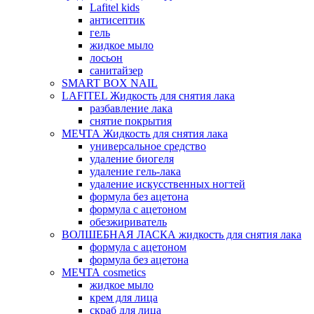
Lafitel kids
антисептик
гель
жидкое мыло
лосьон
санитайзер
SMART BOX NAIL
LAFITEL Жидкость для снятия лака
разбавление лака
снятие покрытия
МЕЧТА Жидкость для снятия лака
универсальное средство
удаление биогеля
удаление гель-лака
удаление искусственных ногтей
формула без ацетона
формула с ацетоном
обезжириватель
ВОЛШЕБНАЯ ЛАСКА жидкость для снятия лака
формула с ацетоном
формула без ацетона
МЕЧТА cosmetics
жидкое мыло
крем для лица
скраб для лица