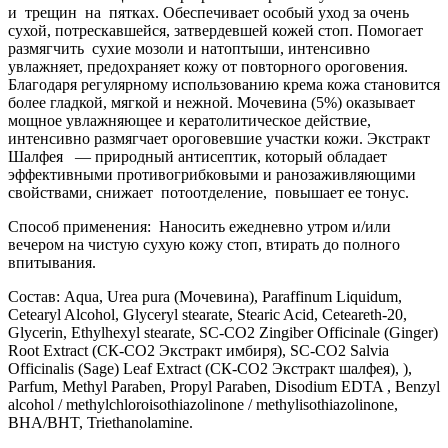
и трещин на пятках. Обеспечивает особый уход за очень
сухой, потрескавшейся, затвердевшей кожей стоп. Помогает
размягчить сухие мозоли и натоптыши, интенсивно
увлажняет, предохраняет кожу от повторного ороговения.
Благодаря регулярному использованию крема кожа становится
более гладкой, мягкой и нежной. Мочевина (5%) оказывает
мощное увлажняющее и кератолитическое действие,
интенсивно размягчает ороговевшие участки кожи. Экстракт
Шалфея — природный антисептик, который обладает
эффективными противогрибковыми и ранозаживляющими
свойствами, снижает потоотделение, повышает ее тонус.
Способ применения: Наносить ежедневно утром и/или
вечером на чистую сухую кожу стоп, втирать до полного
впитывания.
Состав: Aqua, Urea pura (Мочевина), Paraffinum Liquidum,
Cetearyl Alcohol, Glyceryl stearate, Stearic Acid, Ceteareth-20,
Glycerin, Ethylhexyl stearate, SC-CO2 Zingiber Officinale (Ginger)
Root Extract (СК-СО2 Экстракт имбиря), SC-CO2 Salvia
Officinalis (Sage) Leaf Extract (СК-СО2 Экстракт шалфея), ),
Parfum, Methyl Paraben, Propyl Paraben, Disodium EDTA , Benzyl
alcohol / methylchloroisothiazolinone / methylisothiazolinone,
BHA/BHT, Triethanolamine.