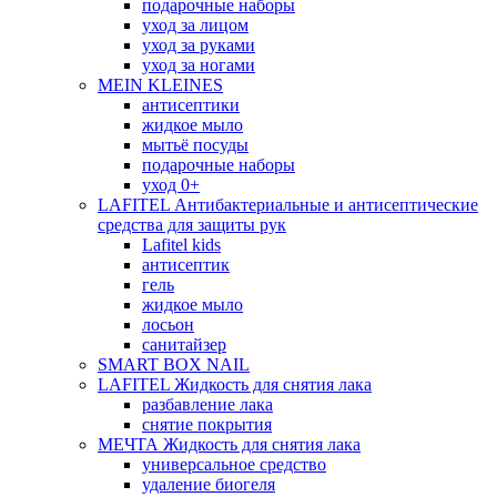
подарочные наборы
уход за лицом
уход за руками
уход за ногами
MEIN KLEINES
антисептики
жидкое мыло
мытьё посуды
подарочные наборы
уход 0+
LAFITEL Антибактериальные и антисептические
средства для защиты рук
Lafitel kids
антисептик
гель
жидкое мыло
лосьон
санитайзер
SMART BOX NAIL
LAFITEL Жидкость для снятия лака
разбавление лака
снятие покрытия
МЕЧТА Жидкость для снятия лака
универсальное средство
удаление биогеля