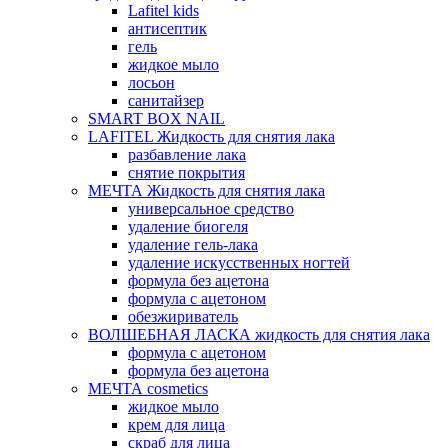
Lafitel kids
антисептик
гель
жидкое мыло
лосьон
санитайзер
SMART BOX NAIL
LAFITEL Жидкость для снятия лака
разбавление лака
снятие покрытия
МЕЧТА Жидкость для снятия лака
универсальное средство
удаление биогеля
удаление гель-лака
удаление искусственных ногтей
формула без ацетона
формула с ацетоном
обезжириватель
ВОЛШЕБНАЯ ЛАСКА жидкость для снятия лака
формула с ацетоном
формула без ацетона
МЕЧТА cosmetics
жидкое мыло
крем для лица
скраб для лица