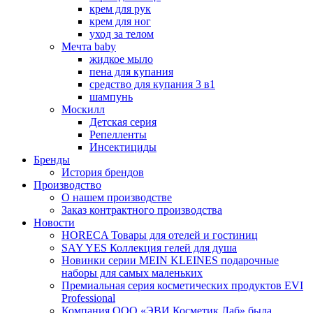
крем для рук
крем для ног
уход за телом
Мечта baby
жидкое мыло
пена для купания
средство для купания 3 в1
шампунь
Москилл
Детская серия
Репелленты
Инсектициды
Бренды
История брендов
Производство
О нашем производстве
Заказ контрактного производства
Новости
HORECA Товары для отелей и гостиниц
SAY YES Коллекция гелей для душа
Новинки серии MEIN KLEINES подарочные
наборы для самых маленьких
Премиальная серия косметических продуктов EVI
Professional
Компания ООО «ЭВИ Косметик Лаб» была