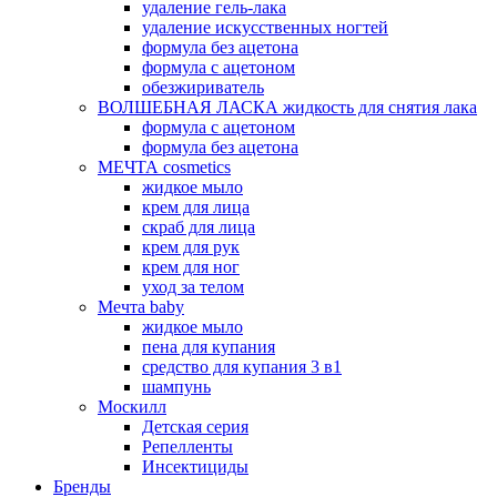
удаление гель-лака
удаление искусственных ногтей
формула без ацетона
формула с ацетоном
обезжириватель
ВОЛШЕБНАЯ ЛАСКА жидкость для снятия лака
формула с ацетоном
формула без ацетона
МЕЧТА cosmetics
жидкое мыло
крем для лица
скраб для лица
крем для рук
крем для ног
уход за телом
Мечта baby
жидкое мыло
пена для купания
средство для купания 3 в1
шампунь
Москилл
Детская серия
Репелленты
Инсектициды
Бренды