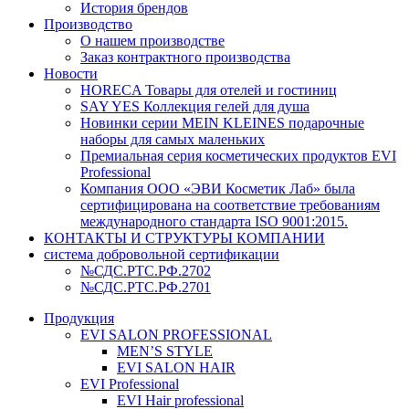
История брендов
Производство
О нашем производстве
Заказ контрактного производства
Новости
HORECA Товары для отелей и гостиниц
SAY YES Коллекция гелей для душа
Новинки серии MEIN KLEINES подарочные
наборы для самых маленьких
Премиальная серия косметических продуктов EVI
Professional
Компания ООО «ЭВИ Косметик Лаб» была
сертифицирована на соответствие требованиям
международного стандарта ISO 9001:2015.
КОНТАКТЫ И СТРУКТУРЫ КОМПАНИИ
система добровольной сертификации
№СДС.РТС.РФ.2702
№СДС.РТС.РФ.2701
Продукция
EVI SALON PROFESSIONAL
MEN’S STYLE
EVI SALON HAIR
EVI Professional
EVI Hair professional