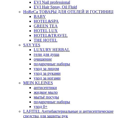
EVI Nail professional
EVI Hair Spray, Oil Fluid
HoReCa ТОВАРЫ ДЛЯ ОТЕЛЕЙ И ГОСТИНИЦ
BABY
HOTEL&SPA
GREEN TEA
HOTEL LUX
HOTEL&TRAVEL
THE HOTEL
SAY YES
LUXURY HERBAL
гели для душа
очищение
подарочные наборы
уход за лицом
уход за руками
уход за ногами
MEIN KLEINES
антисептики
жидкое мыло
мытьё посуды
подарочные наборы
уход 0+
LAFITEL Антибактериальные и антисептические
средства для защиты рук