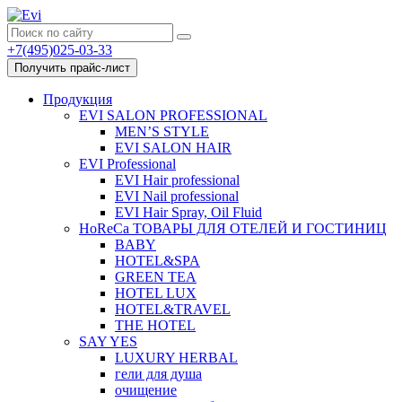
+7(495)025-03-33
Получить прайс-лист
Продукция
EVI SALON PROFESSIONAL
MEN’S STYLE
EVI SALON HAIR
EVI Professional
EVI Hair professional
EVI Nail professional
EVI Hair Spray, Oil Fluid
HoReCa ТОВАРЫ ДЛЯ ОТЕЛЕЙ И ГОСТИНИЦ
BABY
HOTEL&SPA
GREEN TEA
HOTEL LUX
HOTEL&TRAVEL
THE HOTEL
SAY YES
LUXURY HERBAL
гели для душа
очищение