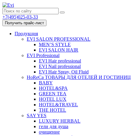
+7(495)025-03-33
Получить прайс-лист
Продукция
EVI SALON PROFESSIONAL
MEN’S STYLE
EVI SALON HAIR
EVI Professional
EVI Hair professional
EVI Nail professional
EVI Hair Spray, Oil Fluid
HoReCa ТОВАРЫ ДЛЯ ОТЕЛЕЙ И ГОСТИНИЦ
BABY
HOTEL&SPA
GREEN TEA
HOTEL LUX
HOTEL&TRAVEL
THE HOTEL
SAY YES
LUXURY HERBAL
гели для душа
очищение