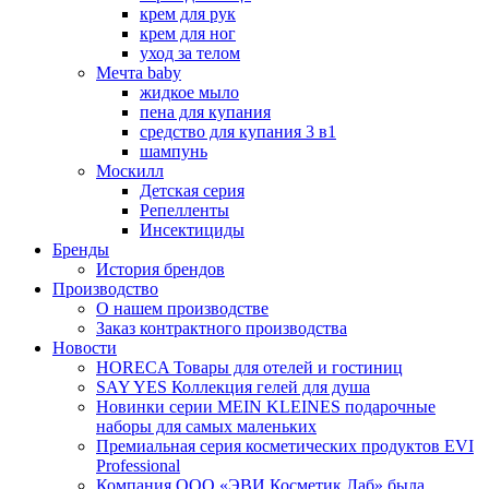
крем для рук
крем для ног
уход за телом
Мечта baby
жидкое мыло
пена для купания
средство для купания 3 в1
шампунь
Москилл
Детская серия
Репелленты
Инсектициды
Бренды
История брендов
Производство
О нашем производстве
Заказ контрактного производства
Новости
HORECA Товары для отелей и гостиниц
SAY YES Коллекция гелей для душа
Новинки серии MEIN KLEINES подарочные
наборы для самых маленьких
Премиальная серия косметических продуктов EVI
Professional
Компания ООО «ЭВИ Косметик Лаб» была