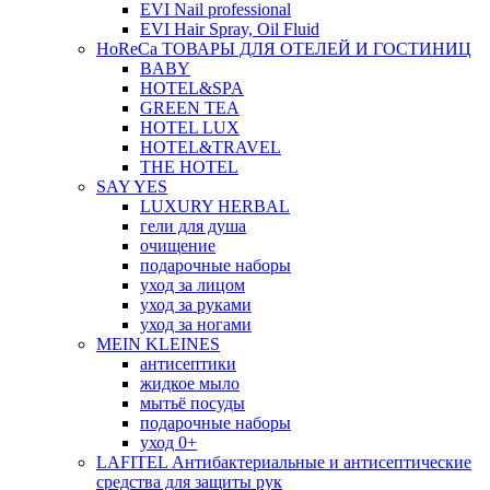
EVI Nail professional
EVI Hair Spray, Oil Fluid
HoReCa ТОВАРЫ ДЛЯ ОТЕЛЕЙ И ГОСТИНИЦ
BABY
HOTEL&SPA
GREEN TEA
HOTEL LUX
HOTEL&TRAVEL
THE HOTEL
SAY YES
LUXURY HERBAL
гели для душа
очищение
подарочные наборы
уход за лицом
уход за руками
уход за ногами
MEIN KLEINES
антисептики
жидкое мыло
мытьё посуды
подарочные наборы
уход 0+
LAFITEL Антибактериальные и антисептические
средства для защиты рук