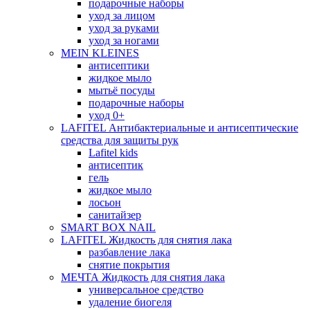
подарочные наборы
уход за лицом
уход за руками
уход за ногами
MEIN KLEINES
антисептики
жидкое мыло
мытьё посуды
подарочные наборы
уход 0+
LAFITEL Антибактериальные и антисептические
средства для защиты рук
Lafitel kids
антисептик
гель
жидкое мыло
лосьон
санитайзер
SMART BOX NAIL
LAFITEL Жидкость для снятия лака
разбавление лака
снятие покрытия
МЕЧТА Жидкость для снятия лака
универсальное средство
удаление биогеля