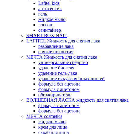
Lafitel kids
антисептик
гель
жидкое мыло
лосьон
санитайзер
SMART BOX NAIL
LAFITEL Жидкость для снятия лака
разбавление лака
снятие покрытия
МЕЧТА Жидкость для снятия лака
универсальное средство
удаление биогеля
удаление гель-лака
удаление искусственных ногтей
формула без ацетона
формула с ацетоном
обезжириватель
ВОЛШЕБНАЯ ЛАСКА жидкость для снятия лака
формула с ацетоном
формула без ацетона
МЕЧТА cosmetics
жидкое мыло
крем для лица
скраб для лица