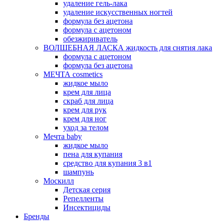
удаление гель-лака
удаление искусственных ногтей
формула без ацетона
формула с ацетоном
обезжириватель
ВОЛШЕБНАЯ ЛАСКА жидкость для снятия лака
формула с ацетоном
формула без ацетона
МЕЧТА cosmetics
жидкое мыло
крем для лица
скраб для лица
крем для рук
крем для ног
уход за телом
Мечта baby
жидкое мыло
пена для купания
средство для купания 3 в1
шампунь
Москилл
Детская серия
Репелленты
Инсектициды
Бренды