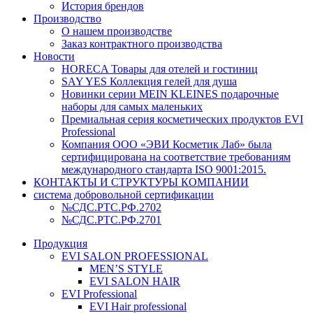
История брендов
Производство
О нашем производстве
Заказ контрактного производства
Новости
HORECA Товары для отелей и гостиниц
SAY YES Коллекция гелей для душа
Новинки серии MEIN KLEINES подарочные
наборы для самых маленьких
Премиальная серия косметических продуктов EVI
Professional
Компания ООО «ЭВИ Косметик Лаб» была
сертифицирована на соответствие требованиям
международного стандарта ISO 9001:2015.
КОНТАКТЫ И СТРУКТУРЫ КОМПАНИИ
система добровольной сертификации
№СДС.РТС.РФ.2702
№СДС.РТС.РФ.2701
Продукция
EVI SALON PROFESSIONAL
MEN’S STYLE
EVI SALON HAIR
EVI Professional
EVI Hair professional