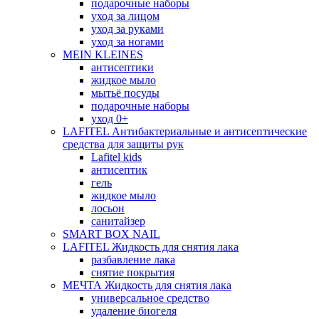
подарочные наборы
уход за лицом
уход за руками
уход за ногами
MEIN KLEINES
антисептики
жидкое мыло
мытьё посуды
подарочные наборы
уход 0+
LAFITEL Антибактериальные и антисептические
средства для защиты рук
Lafitel kids
антисептик
гель
жидкое мыло
лосьон
санитайзер
SMART BOX NAIL
LAFITEL Жидкость для снятия лака
разбавление лака
снятие покрытия
МЕЧТА Жидкость для снятия лака
универсальное средство
удаление биогеля