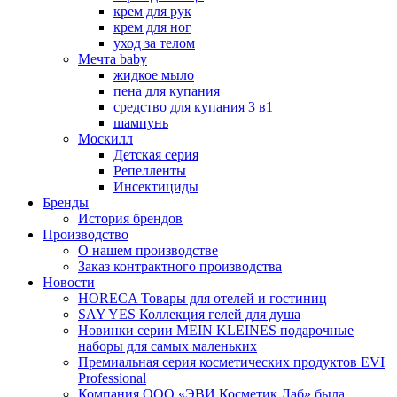
крем для рук
крем для ног
уход за телом
Мечта baby
жидкое мыло
пена для купания
средство для купания 3 в1
шампунь
Москилл
Детская серия
Репелленты
Инсектициды
Бренды
История брендов
Производство
О нашем производстве
Заказ контрактного производства
Новости
HORECA Товары для отелей и гостиниц
SAY YES Коллекция гелей для душа
Новинки серии MEIN KLEINES подарочные
наборы для самых маленьких
Премиальная серия косметических продуктов EVI
Professional
Компания ООО «ЭВИ Косметик Лаб» была