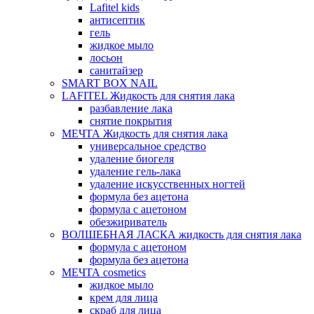
Lafitel kids
антисептик
гель
жидкое мыло
лосьон
санитайзер
SMART BOX NAIL
LAFITEL Жидкость для снятия лака
разбавление лака
снятие покрытия
МЕЧТА Жидкость для снятия лака
универсальное средство
удаление биогеля
удаление гель-лака
удаление искусственных ногтей
формула без ацетона
формула с ацетоном
обезжириватель
ВОЛШЕБНАЯ ЛАСКА жидкость для снятия лака
формула с ацетоном
формула без ацетона
МЕЧТА cosmetics
жидкое мыло
крем для лица
скраб для лица