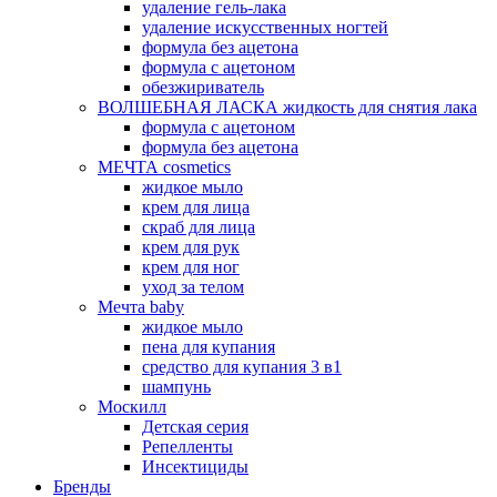
удаление гель-лака
удаление искусственных ногтей
формула без ацетона
формула с ацетоном
обезжириватель
ВОЛШЕБНАЯ ЛАСКА жидкость для снятия лака
формула с ацетоном
формула без ацетона
МЕЧТА cosmetics
жидкое мыло
крем для лица
скраб для лица
крем для рук
крем для ног
уход за телом
Мечта baby
жидкое мыло
пена для купания
средство для купания 3 в1
шампунь
Москилл
Детская серия
Репелленты
Инсектициды
Бренды