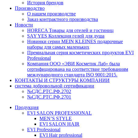
История брендов
Производство
О нашем производстве
Заказ контрактного производства
Новости
HORECA Товары для отелей и гостиниц
SAY YES Коллекция гелей для душа
Новинки серии MEIN KLEINES подарочные
наборы для самых маленьких
Премиальная серия косметических продуктов EVI
Professional
Компания ООО «ЭВИ Косметик Лаб» была
сертифицирована на соответствие требованиям
международного стандарта ISO 9001:2015.
КОНТАКТЫ И СТРУКТУРЫ КОМПАНИИ
система добровольной сертификации
№СДС.РТС.РФ.2702
№СДС.РТС.РФ.2701
Продукция
EVI SALON PROFESSIONAL
MEN’S STYLE
EVI SALON HAIR
EVI Professional
EVI Hair professional