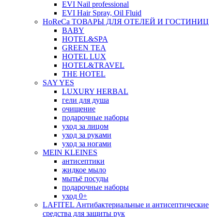
EVI Nail professional
EVI Hair Spray, Oil Fluid
HoReCa ТОВАРЫ ДЛЯ ОТЕЛЕЙ И ГОСТИНИЦ
BABY
HOTEL&SPA
GREEN TEA
HOTEL LUX
HOTEL&TRAVEL
THE HOTEL
SAY YES
LUXURY HERBAL
гели для душа
очищение
подарочные наборы
уход за лицом
уход за руками
уход за ногами
MEIN KLEINES
антисептики
жидкое мыло
мытьё посуды
подарочные наборы
уход 0+
LAFITEL Антибактериальные и антисептические
средства для защиты рук