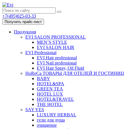
+7(495)025-03-33
Получить прайс-лист
Продукция
EVI SALON PROFESSIONAL
MEN’S STYLE
EVI SALON HAIR
EVI Professional
EVI Hair professional
EVI Nail professional
EVI Hair Spray, Oil Fluid
HoReCa ТОВАРЫ ДЛЯ ОТЕЛЕЙ И ГОСТИНИЦ
BABY
HOTEL&SPA
GREEN TEA
HOTEL LUX
HOTEL&TRAVEL
THE HOTEL
SAY YES
LUXURY HERBAL
гели для душа
очищение