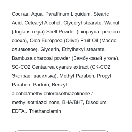
Состав: Aqua, Paraffinum Liquidum, Stearic
Acid, Cetearyl Alcohol, Glyceryl stearate, Walnut
(Juglans regia) Shell Powder (скорлупа грецкого
ореха), Olea Europaea (Olive) Fruit Oil (Масло
оливковое), Glycerin, Ethylhexyl stearate,
Bambusa charcoal powder (Бамбуковый уголь),
SC-CO2 Сеntaurea cyanus extract (СК-СО2
Экстракт василька), Methyl Paraben, Propyl
Paraben, Parfum, Benzyl
alcohol/methylchloroisothiazolinone /
methylisothiazolinone, BHA/BHT, Disodium
EDTA,. Triethanolamin